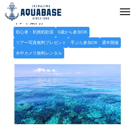
たっぷり遊んで八重干瀬を満喫！席数限定！
Ａ八重干瀬シュノーケルトリップ（2～3ポ
イント案内）
初心者・初挑戦歓迎
6歳から参加OK
ツアー写真無料プレゼント
手ぶら参加OK
通年開催
水中カメラ無料レンタル