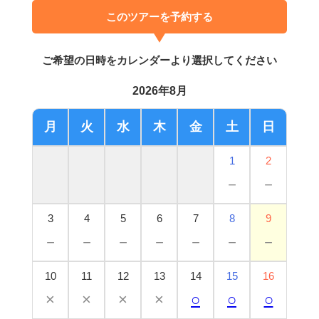
このツアーを予約する
ご希望の日時をカレンダーより選択してください
2026年8月
月
火
水
木
金
土
日
1
2
－
－
3
4
5
6
7
8
9
－
－
－
－
－
－
－
10
11
12
13
14
15
16
×
×
×
×
○
○
○