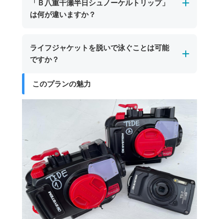
「Ｂ八重干瀬半日シュノーケルトリップ」
酔い止め薬の服用や十分な睡眠を取ってご参加
にお声がけいただければ、その場でお貸し出し
透明度が高く、濁って視界が悪くなることはほ
は何が違いますか？
いただくと、より快適に美しい海をご満喫いた
いたします。※SDカードはご持参いただくか、
とんどありません。晴天時と比べると若干色味
だけます。
ショップにてご購入いただけます。
は変わりますが、サンゴ礁や魚たちを十分にお
所要時間及びご案内するポイント数が異なりま
ライフジャケットを脱いで泳ぐことは可能
楽しみいただけますのでご安心ください。
す。
ですか？
「Ａ八重干瀬シュノーケルトリップ」は所要時
間3時間で2～3スポット
このプランの魅力
安全管理上の観点から、ライフジャケットを外
「Ｂ八重干瀬半日シュノーケルトリップ」は所
してシュノーケリングにご参加いただくことは
要時間4.5時間で3～4スポット
できません。全てのお客様にライフジャケット
を着用いただいております。