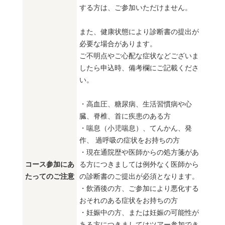
する方は、ご参加いただけません。
また、健康状態により診断書の提出が
必要な場合があります。
ご不明点やご心配な症状などございま
したら申込時、備考欄にご記載くださ
い。
・高血圧、糖尿病、生活習慣病や心
臓、脊椎、首に疾患のある方
・喘息（小児喘息）、てんかん、発
作、 過呼吸の症状をお持ちの方
・現在通院歴や医師からの処方箋があ
コース参加にあ
る方につきましては例外なく医師から
たってのご注意
の診断書のご提出が必須となります。
・飲酒後の方、ご参加により悪化する
おそれのある症状をお持ちの方
・妊娠中の方、または妊娠の可能性が
ある方につきましてはツアー参加でき