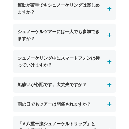
運動が苦手でもシュノーケリングは楽しめ
ますか？
はい、運動が苦手な方でもお楽しみいただけま
シュノーケルツアーには一人でも参加でき
す。ガイドが大きな浮き輪を引っ張ってポイン
ますか？
トまで案内していくので気軽にツアーにご参加
いただけます！
申し訳ございませんが、シュノーケルツアーは
シュノーケリング中にスマートフォンは持
安全管理上の観点から、現在は2名様以上でのご
っていけますか？
参加をお願いしております。
お一人でのご参加をご希望のお客様にはご不便
スマートフォンを持ち込む場合は、防水ケース
船酔いが心配です。大丈夫ですか？
をおかけいたしますが、何卒ご理解いただきま
をご利用いただければお持ち込み可能です。た
すようお願い申し上げます。
だし、水没や紛失については当店では責任を負
ポイントまでの乗船時間は比較的短く、船酔い
雨の日でもツアーは開催されますか？
いかねますのでご注意ください。水中での写真
の心配が少ないのが特徴です。シュノーケル中
撮影を楽しみたい方には、ショップでご用意し
は海面に浮かびながら楽しむため、揺れもほと
ているレンタルカメラ（期間限定で無料貸し出
海況に問題がなければ、雨の日でもツアーは基
「Ａ八重干瀬シュノーケルトリップ」と
んど感じません。船酔いが心配な方は、事前に
し中）のご利用がおすすめです。当日スタッフ
本的に開催いたします。宮古島の海は雨天でも