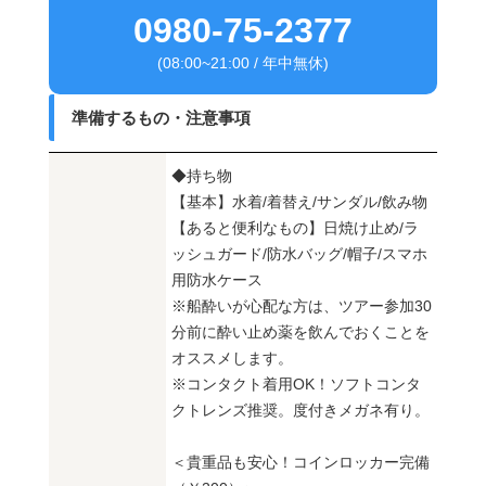
0980-75-2377
(08:00~21:00 / 年中無休)
準備するもの・注意事項
◆持ち物
【基本】水着/着替え/サンダル/飲み物
【あると便利なもの】日焼け止め/ラ
ッシュガード/防水バッグ/帽子/スマホ
用防水ケース
※船酔いが心配な方は、ツアー参加30
分前に酔い止め薬を飲んでおくことを
オススメします。
※コンタクト着用OK！ソフトコンタ
クトレンズ推奨。度付きメガネ有り。
＜貴重品も安心！コインロッカー完備