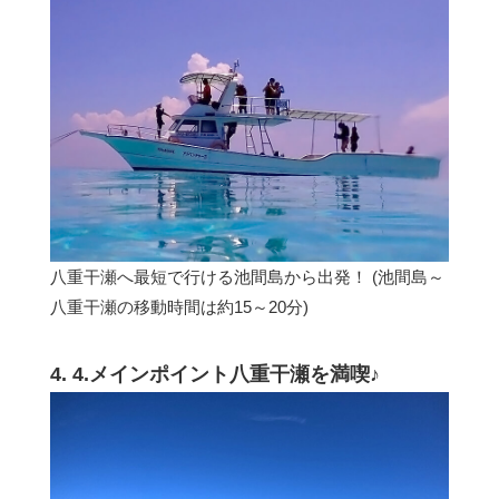
八重干瀬へ最短で行ける池間島から出発！ (池間島～
八重干瀬の移動時間は約15～20分)
4. 4.メインポイント八重干瀬を満喫♪