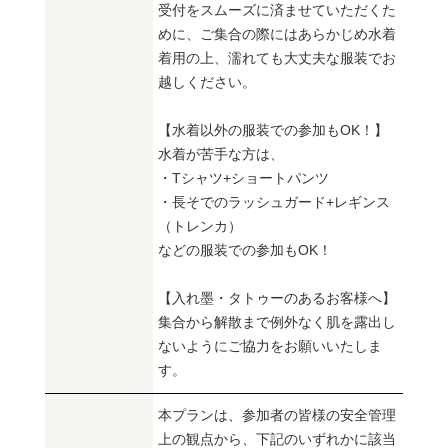
受付をスムーズに済ませていただくた
めに、ご集合の際にはあらかじめ水着
着用の上、濡れても大丈夫な服装でお
越しください。
【水着以外の服装での参加もOK！】
水着が苦手な方は、
・Tシャツ+ショートパンツ
・長そでのラッシュガード+レギンス
（トレンカ）
などの服装での参加もOK！
【入れ墨・タトゥーのあるお客様へ】
集合から解散まで例外なく肌を露出し
ないようにご協力をお願いいたしま
す。
本プランは、参加者の皆様の安全管理
上の観点から、下記のいずれかに該当