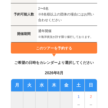
2〜8名
予約可能人数
※8名様以上の団体の場合にはお問い
合わせください
通年開催
開催期間
※海洋状況が許す限り催行しております。
このツアーを予約する
ご希望の日時をカレンダーより選択してください
2026年8月
月
火
水
木
金
土
日
1
2
－
－