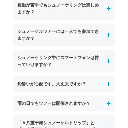
運動が苦手でもシュノーケリングは楽しめ
ますか？
はい、運動が苦手な方でもお楽しみいただけま
シュノーケルツアーには一人でも参加でき
す。ガイドが大きな浮き輪を引っ張ってポイン
ますか？
トまで案内していくので気軽にツアーにご参加
いただけます！
申し訳ございませんが、シュノーケルツアーは
シュノーケリング中にスマートフォンは持
安全管理上の観点から、現在は2名様以上でのご
っていけますか？
参加をお願いしております。
お一人でのご参加をご希望のお客様にはご不便
スマートフォンを持ち込む場合は、防水ケース
船酔いが心配です。大丈夫ですか？
をおかけいたしますが、何卒ご理解いただきま
をご利用いただければお持ち込み可能です。た
すようお願い申し上げます。
だし、水没や紛失については当店では責任を負
ポイントまでの乗船時間は比較的短く、船酔い
雨の日でもツアーは開催されますか？
いかねますのでご注意ください。水中での写真
の心配が少ないのが特徴です。シュノーケル中
撮影を楽しみたい方には、ショップでご用意し
は海面に浮かびながら楽しむため、揺れもほと
ているレンタルカメラ（期間限定で無料貸し出
海況に問題がなければ、雨の日でもツアーは基
「Ａ八重干瀬シュノーケルトリップ」と
んど感じません。船酔いが心配な方は、事前に
し中）のご利用がおすすめです。当日スタッフ
本的に開催いたします。宮古島の海は雨天でも