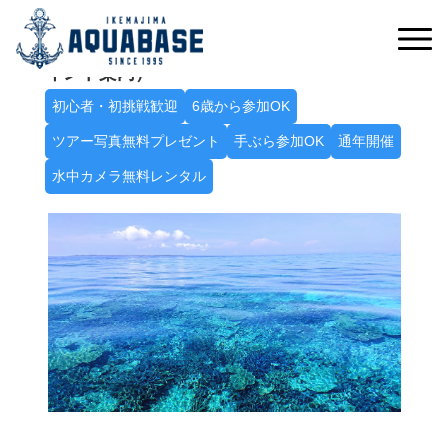
たっぷり遊んで八重干瀬を満喫！席数限定！
Ａ八重干瀬シュノーケルトリップ（2～3ポ
イント案内）
初心者・初挑戦歓迎
6歳から参加OK
ツアー写真無料プレゼント
手ぶら参加OK
通年開催
水中カメラ無料レンタル