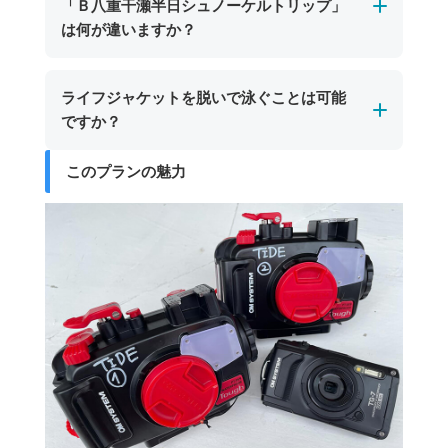
「Ｂ八重干瀬半日シュノーケルトリップ」
酔い止め薬の服用や十分な睡眠を取ってご参加
にお声がけいただければ、その場でお貸し出し
透明度が高く、濁って視界が悪くなることはほ
は何が違いますか？
いただくと、より快適に美しい海をご満喫いた
いたします。※SDカードはご持参いただくか、
とんどありません。晴天時と比べると若干色味
だけます。
ショップにてご購入いただけます。
は変わりますが、サンゴ礁や魚たちを十分にお
所要時間及びご案内するポイント数が異なりま
ライフジャケットを脱いで泳ぐことは可能
楽しみいただけますのでご安心ください。
す。
ですか？
「Ａ八重干瀬シュノーケルトリップ」は所要時
間3時間で2～3スポット
このプランの魅力
安全管理上の観点から、ライフジャケットを外
「Ｂ八重干瀬半日シュノーケルトリップ」は所
してシュノーケリングにご参加いただくことは
要時間4.5時間で3～4スポット
できません。全てのお客様にライフジャケット
を着用いただいております。