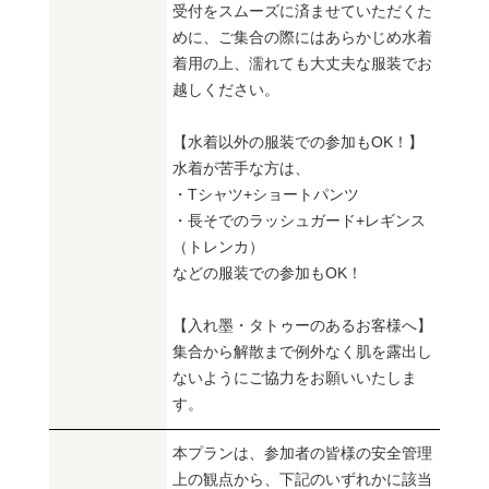
受付をスムーズに済ませていただくた
めに、ご集合の際にはあらかじめ水着
着用の上、濡れても大丈夫な服装でお
越しください。
【水着以外の服装での参加もOK！】
水着が苦手な方は、
・Tシャツ+ショートパンツ
・長そでのラッシュガード+レギンス
（トレンカ）
などの服装での参加もOK！
【入れ墨・タトゥーのあるお客様へ】
集合から解散まで例外なく肌を露出し
ないようにご協力をお願いいたしま
す。
本プランは、参加者の皆様の安全管理
上の観点から、下記のいずれかに該当