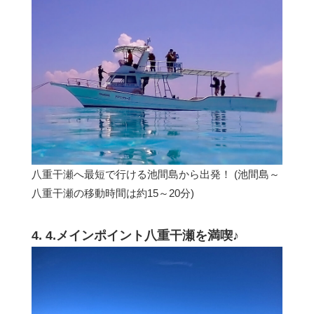
八重干瀬へ最短で行ける池間島から出発！ (池間島～
八重干瀬の移動時間は約15～20分)
4. 4.メインポイント八重干瀬を満喫♪