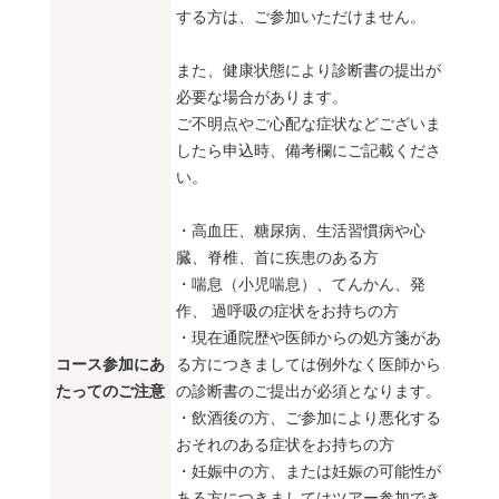
する方は、ご参加いただけません。
また、健康状態により診断書の提出が
必要な場合があります。
ご不明点やご心配な症状などございま
したら申込時、備考欄にご記載くださ
い。
・高血圧、糖尿病、生活習慣病や心
臓、脊椎、首に疾患のある方
・喘息（小児喘息）、てんかん、発
作、 過呼吸の症状をお持ちの方
・現在通院歴や医師からの処方箋があ
コース参加にあ
る方につきましては例外なく医師から
たってのご注意
の診断書のご提出が必須となります。
・飲酒後の方、ご参加により悪化する
おそれのある症状をお持ちの方
・妊娠中の方、または妊娠の可能性が
ある方につきましてはツアー参加でき