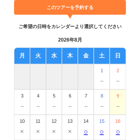
このツアーを予約する
ご希望の日時をカレンダーより選択してください
2026年8月
月
火
水
木
金
土
日
1
2
－
－
3
4
5
6
7
8
9
－
－
－
－
－
－
－
10
11
12
13
14
15
16
×
×
×
×
○
○
○