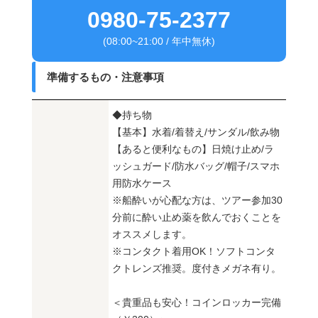
0980-75-2377
(08:00~21:00 / 年中無休)
準備するもの・注意事項
◆持ち物
【基本】水着/着替え/サンダル/飲み物
【あると便利なもの】日焼け止め/ラ
ッシュガード/防水バッグ/帽子/スマホ
用防水ケース
※船酔いが心配な方は、ツアー参加30
分前に酔い止め薬を飲んでおくことを
オススメします。
※コンタクト着用OK！ソフトコンタ
クトレンズ推奨。度付きメガネ有り。
＜貴重品も安心！コインロッカー完備