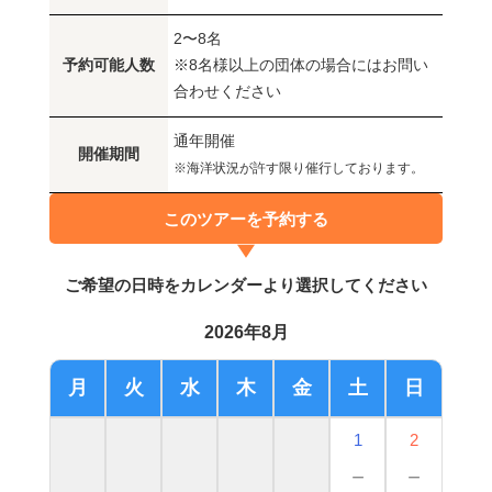
2〜8名
予約可能人数
※8名様以上の団体の場合にはお問い
合わせください
通年開催
開催期間
※海洋状況が許す限り催行しております。
このツアーを予約する
ご希望の日時をカレンダーより選択してください
2026年8月
月
火
水
木
金
土
日
1
2
－
－