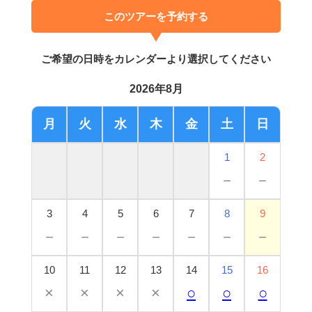
このツアーを予約する
ご希望の日時をカレンダーより選択してください
2026年8月
月
火
水
木
金
土
日
1
2
－
－
3
4
5
6
7
8
9
－
－
－
－
－
－
－
10
11
12
13
14
15
16
×
×
×
×
○
○
○