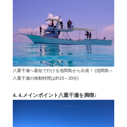
八重干瀬へ最短で行ける池間島から出発！ (池間島～
八重干瀬の移動時間は約15～20分)
4. 4.メインポイント八重干瀬を満喫♪