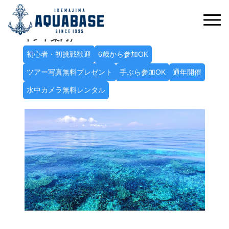
たっぷり遊んで八重干瀬を満喫！席数限定！
Ａ八重干瀬シュノーケルトリップ（2～3ポ
イント案内）
初心者・初挑戦歓迎
6歳から参加OK
ツアー写真無料プレゼント
手ぶら参加OK
通年開催
水中カメラ無料レンタル