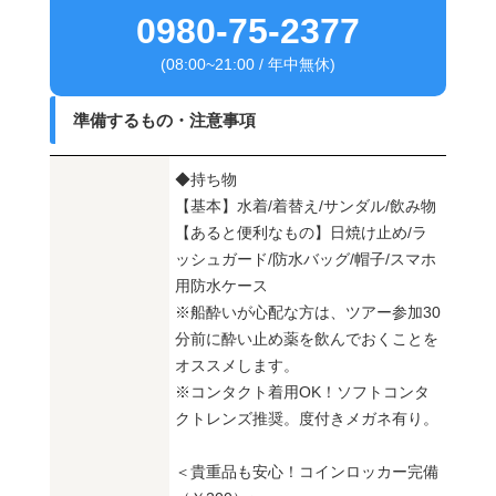
0980-75-2377
(08:00~21:00 / 年中無休)
準備するもの・注意事項
◆持ち物
【基本】水着/着替え/サンダル/飲み物
【あると便利なもの】日焼け止め/ラ
ッシュガード/防水バッグ/帽子/スマホ
用防水ケース
※船酔いが心配な方は、ツアー参加30
分前に酔い止め薬を飲んでおくことを
オススメします。
※コンタクト着用OK！ソフトコンタ
クトレンズ推奨。度付きメガネ有り。
＜貴重品も安心！コインロッカー完備