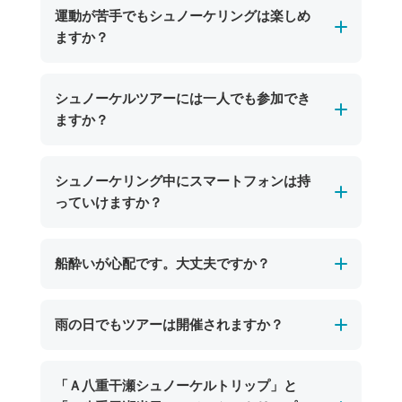
運動が苦手でもシュノーケリングは楽しめ
ますか？
はい、運動が苦手な方でもお楽しみいただけま
シュノーケルツアーには一人でも参加でき
す。ガイドが大きな浮き輪を引っ張ってポイン
ますか？
トまで案内していくので気軽にツアーにご参加
いただけます！
申し訳ございませんが、シュノーケルツアーは
シュノーケリング中にスマートフォンは持
安全管理上の観点から、現在は2名様以上でのご
っていけますか？
参加をお願いしております。
お一人でのご参加をご希望のお客様にはご不便
スマートフォンを持ち込む場合は、防水ケース
船酔いが心配です。大丈夫ですか？
をおかけいたしますが、何卒ご理解いただきま
をご利用いただければお持ち込み可能です。た
すようお願い申し上げます。
だし、水没や紛失については当店では責任を負
ポイントまでの乗船時間は比較的短く、船酔い
雨の日でもツアーは開催されますか？
いかねますのでご注意ください。水中での写真
の心配が少ないのが特徴です。シュノーケル中
撮影を楽しみたい方には、ショップでご用意し
は海面に浮かびながら楽しむため、揺れもほと
ているレンタルカメラ（期間限定で無料貸し出
海況に問題がなければ、雨の日でもツアーは基
「Ａ八重干瀬シュノーケルトリップ」と
んど感じません。船酔いが心配な方は、事前に
し中）のご利用がおすすめです。当日スタッフ
本的に開催いたします。宮古島の海は雨天でも