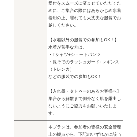
受付をスムーズに済ませていただくた
めに、ご集合の際にはあらかじめ水着
着用の上、濡れても大丈夫な服装でお
越しください。
【水着以外の服装での参加もOK！】
水着が苦手な方は、
・Tシャツ+ショートパンツ
・長そでのラッシュガード+レギンス
（トレンカ）
などの服装での参加もOK！
【入れ墨・タトゥーのあるお客様へ】
集合から解散まで例外なく肌を露出し
ないようにご協力をお願いいたしま
す。
本プランは、参加者の皆様の安全管理
上の観点から、下記のいずれかに該当