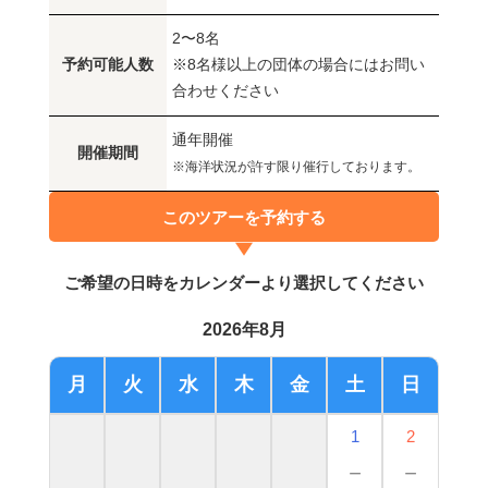
2〜8名
予約可能人数
※8名様以上の団体の場合にはお問い
合わせください
通年開催
開催期間
※海洋状況が許す限り催行しております。
このツアーを予約する
ご希望の日時をカレンダーより選択してください
2026年8月
月
火
水
木
金
土
日
1
2
－
－