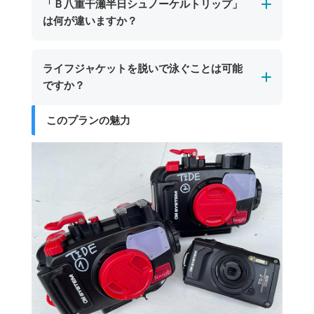
「Ｂ八重干瀬半日シュノーケルトリップ」
酔い止め薬の服用や十分な睡眠を取ってご参加
にお声がけいただければ、その場でお貸し出し
透明度が高く、濁って視界が悪くなることはほ
は何が違いますか？
いただくと、より快適に美しい海をご満喫いた
いたします。※SDカードはご持参いただくか、
とんどありません。晴天時と比べると若干色味
だけます。
ショップにてご購入いただけます。
は変わりますが、サンゴ礁や魚たちを十分にお
所要時間及びご案内するポイント数が異なりま
ライフジャケットを脱いで泳ぐことは可能
楽しみいただけますのでご安心ください。
す。
ですか？
「Ａ八重干瀬シュノーケルトリップ」は所要時
間3時間で2～3スポット
このプランの魅力
安全管理上の観点から、ライフジャケットを外
「Ｂ八重干瀬半日シュノーケルトリップ」は所
してシュノーケリングにご参加いただくことは
要時間4.5時間で3～4スポット
できません。全てのお客様にライフジャケット
を着用いただいております。