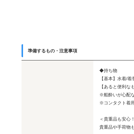
準備するもの・注意事項
◆持ち物
【基本】水着/着
【あると便利なも
※船酔いが心配
※コンタクト着
＜貴重品も安心！
貴重品や手荷物