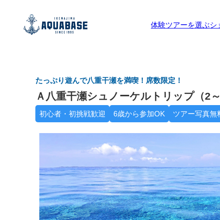
体験ツアーを選ぶ
シ
たっぷり遊んで八重干瀬を満喫！席数限定！
Ａ八重干瀬シュノーケルトリップ（2～
初心者・初挑戦歓迎
6歳から参加OK
ツアー写真無