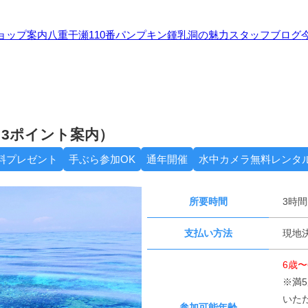
ョップ案内
八重干瀬110番
パンプキン鍾乳洞の魅力
スタッフブログ
3ポイント案内）
料プレゼント
手ぶら参加OK
通年開催
水中カメラ無料レンタ
所要時間
3時間
支払い方法
現地決
6歳〜
※満
いた
参加可能年齢