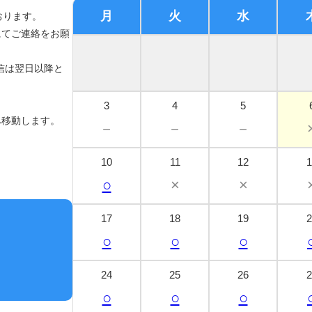
月
火
水
おります。
にてご連絡をお願
信は翌日以降と
3
4
5
へ移動します。
－
－
－
10
11
12
1
○
×
×
17
18
19
2
○
○
○
24
25
26
2
○
○
○