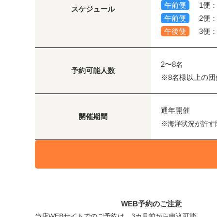
午前便
1便：0
スケジュール
午前便
2便：1
午後便
3便：1
2〜8名
予約可能人数
※8名様以上の
通年開催
開催期間
※海洋状況が許す
WEB予約のご注意
当店WEBサイトでのご予約は、3カ月前から申込可能。