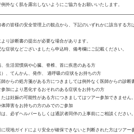
で例外なく肌を露出しないようにご協力をお願いいたします。
加者の皆様の安全管理上の観点から、下記のいずれかに該当する方
により診断書の提出が必要な場合があります。
配な症状などございましたら申込時、備考欄にご記載ください。
病、生活習慣病や心臓、脊椎、首に疾患のある方
息）、てんかん、発作、 過呼吸の症状をお持ちの方
医師からの処方箋がある方につきましては例外なく医師からの診断
ご参加により悪化するおそれのある症状をお持ちの方
または妊娠の可能性がある方につきましてはツアー参加できません
身体障害をお持ちの方のみでのご参加
際は、必ずヘルパーもしくは通訳者同伴の上事前にご相談ください
日に現地ガイドにより安全が確保できないと判断された方はツアー