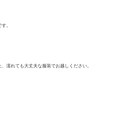
です。
。
上、濡れても大丈夫な服装でお越しください。