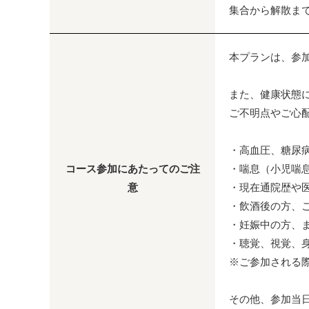
集合から解散ま
本プランは、参
また、健康状態
ご不明点やご心
・高血圧、糖尿
コース参加にあたってのご注
・喘息（小児喘
意
・現在通院歴や
・飲酒後の方、
・妊娠中の方、
・聴覚、視覚、
※ご参加される
その他、参加当