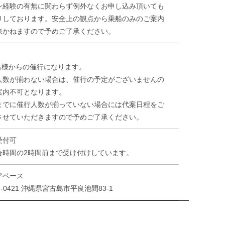
ン経験の有無に関わらず例外なくお申し込み頂いても
りしております。安全上の観点から乗船のみのご案内
来かねますので予めご了承ください。
4名様からの催行になります。
人数が揃わない場合は、催行の予定がございませんの
案内不可となります。
までに催行人数が揃っていない場合には代案日程をご
させていただきますので予めご了承ください。
受付可
合時間の2時間前まで受け付けしています。
アベース
6-0421 沖縄県宮古島市平良池間83-1