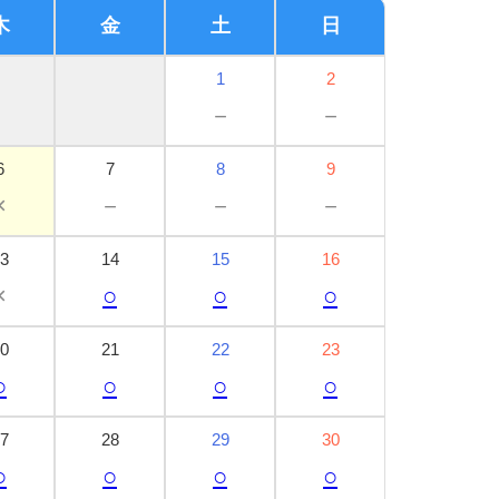
木
金
土
日
1
2
－
－
6
7
8
9
×
－
－
－
3
14
15
16
×
○
○
○
0
21
22
23
○
○
○
○
7
28
29
30
○
○
○
○