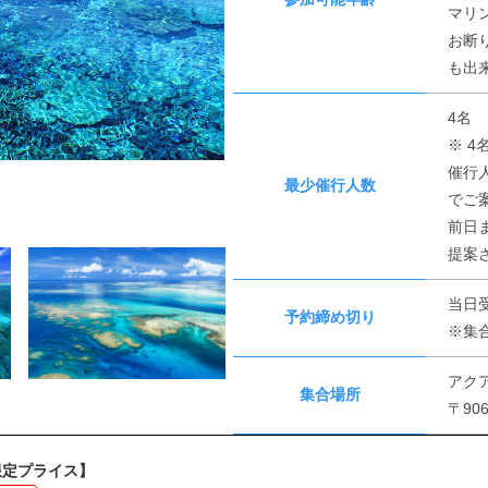
マリ
お断
も出
4名
※ 
催行
最少催行人数
でご
前日
提案
当日
予約締め切り
※集
アク
集合場所
〒90
限定プライス】