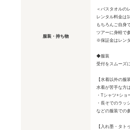
＜バスタオルの
レンタル料金は1枚
もちろんご自身
ツアーに身軽で
服装・持ち物
※保証金はレン
◆服装
受付をスムーズ
【水着以外の服
水着が苦手な方
・Tシャツ+ショ
・長そでのラッ
などの服装での参
【入れ墨・タト