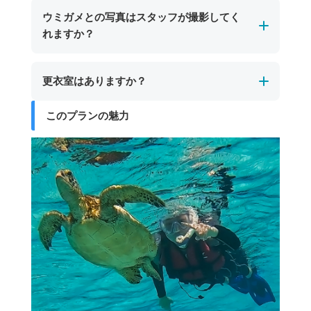
遭遇できない場合もありますので、あらかじめ
シトシト雨の場合は催行します。海洋状況にう
ウミガメとの写真はスタッフが撮影してく
ご了承ください。
よっては、直前のツアーキャンセルやプログラ
れますか？
ただし、ツアーで訪れるのはサンゴ礁が美しい
ム内容の変更が生じる場合もございます。
スポットですので、ウミガメに会えない場合で
ツアー中はスタッフが水中でウミガメとの写真
も色鮮やかなサンゴや多彩な熱帯魚との出会い
更衣室はありますか？
を撮影いたします。撮影したデータは現地でお
をお楽しみいただけます。
渡しいたします。
このプランの魅力
更衣室・お手洗い・シャワー設備はございませ
ん。
シュノーケリング後に塩を流せる真水をご用意
していますので、簡単な洗い流しにはご利用い
ただけます。着替えが必要な方は、あらかじめ
水着を着用のうえお越しいただくか、ご自身の
お車でお着替えをお願いいたします。