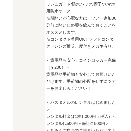
ッシュガード/防水バッグ/帽子/スマホ
用防水ケース
※船酔いが心配な方は、ツアー参加30
分前に酔い止め薬を飲んでおくことを
オススメします。
※コンタクト着用OK！ソフトコンタ
クトレンズ推奨。度付きメガネ有り。
＜貴重品も安心！コインロッカー完備
（￥200）＞
貴重品や手荷物も安心してお預けいた
だけます。手荷物の心配をせずにツア
ーをお楽しみください！
＜バスタオルのレンタルはじめました
＞
レンタル料金は1枚1,000円（税込）＜
レンタル代500円＋保証金500円＞
もちろんご自身でご持参いただいても