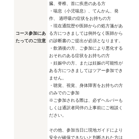
臓、脊椎、首に疾患のある方
・喘息（小児喘息）、てんかん、発
作、 過呼吸の症状をお持ちの方
・現在通院歴や医師からの処方箋があ
コース参加にあ
る方につきましては例外なく医師から
たってのご注意
の診断書のご提出が必須となります。
・飲酒後の方、ご参加により悪化する
おそれのある症状をお持ちの方
・妊娠中の方、または妊娠の可能性が
ある方につきましてはツアー参加でき
ません。
・聴覚、視覚、身体障害をお持ちの方
のみでのご参加
※ご参加される際は、必ずヘルパーも
しくは通訳者同伴の上事前にご相談く
ださい。
その他、参加当日に現地ガイドにより
安全が確保できないと判断された方は