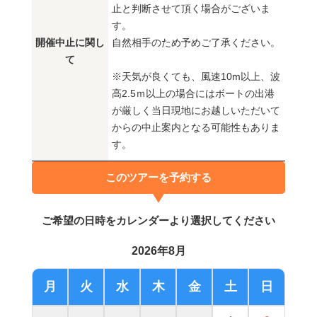
止と判断させて頂く場合がございま
す。
開催中止に関し
自然相手のため予めご了承ください。
て
※天気が良くても、風速10m以上、波
高2.5ｍ以上の場合にはボートの出港
が厳しく当日現地にお越しいただいて
からの中止案内となる可能性もありま
す。
このツアーを予約する
ご希望の日時をカレンダーより選択してください
2026年8月
月
火
水
木
金
土
日