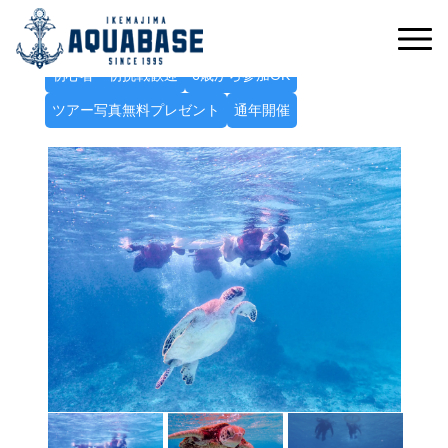
ウミガメと一緒に泳ぐ感動体験！
ウミガメフォトシュノーケルツアー
初心者・初挑戦歓迎
6歳から参加OK
ツアー写真無料プレゼント
通年開催