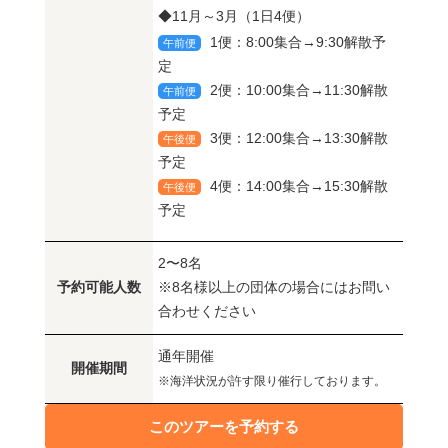
◆11月～3月（1日4便）
1便：8:00集合→9:30解散予
午前便
定
2便：10:00集合→11:30解散
午前便
予定
3便：12:00集合→13:30解散
午後便
予定
4便：14:00集合→15:30解散
午後便
予定
2〜8名
予約可能人数
※8名様以上の団体の場合にはお問い
合わせください
通年開催
開催期間
※海洋状況が許す限り催行しております。
このツアーを予約する