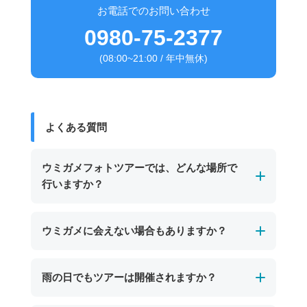
お電話でのお問い合わせ
0980-75-2377
(08:00~21:00 / 年中無休)
よくある質問
ウミガメフォトツアーでは、どんな場所で
行いますか？
基本的にビーチからエントリーできるポイント
ウミガメに会えない場合もありますか？
で開催します。
初めてシュノーケリングに挑戦するお子さまや
自然の生き物のため必ず会えるとは限りませ
雨の日でもツアーは開催されますか？
初心者の方でも安心してご参加いただけます。
ん。その日の海況やウミガメの行動によっては