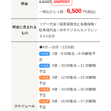
8,500円
2000円OFF
料金
6,500
一律おひとり様：
円(税込)
ツアー代金 / 損害保険含む各種保険 /
料金に含まれる
駐車場代金 / 水中デジタルカメラレン
もの
タル1台分
◆4月～10月（1日5便）
1便：8:00集合→9:30解散予
午前便
定
2便：10:00集合→11:30解散
午前便
予定
3便：12:00集合→13:30解散
午後便
予定
4便：14:00集合→15:30解散
午後便
予定
5便：16:00集合→17:30解散
午後便
スケジュール
予定