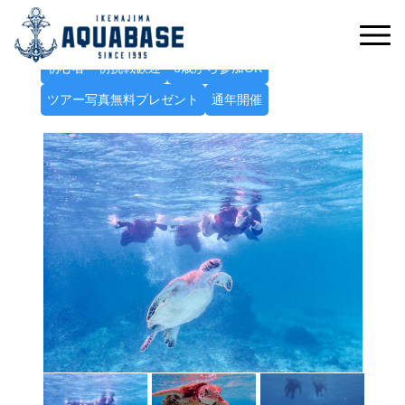
ウミガメと一緒に泳ぐ感動体験！
ウミガメフォトシュノーケルツアー
初心者・初挑戦歓迎
6歳から参加OK
ツアー写真無料プレゼント
通年開催