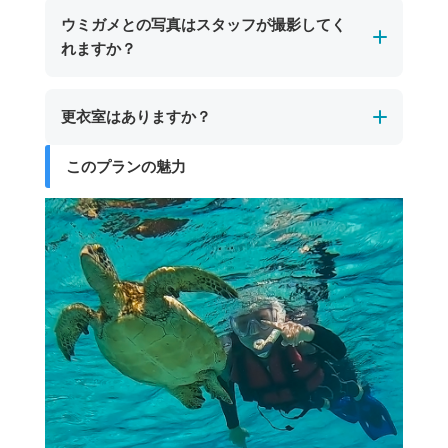
遭遇できない場合もありますので、あらかじめ
シトシト雨の場合は催行します。海洋状況にう
ウミガメとの写真はスタッフが撮影してく
ご了承ください。
よっては、直前のツアーキャンセルやプログラ
れますか？
ただし、ツアーで訪れるのはサンゴ礁が美しい
ム内容の変更が生じる場合もございます。
スポットですので、ウミガメに会えない場合で
ツアー中はスタッフが水中でウミガメとの写真
も色鮮やかなサンゴや多彩な熱帯魚との出会い
更衣室はありますか？
を撮影いたします。撮影したデータは現地でお
をお楽しみいただけます。
渡しいたします。
このプランの魅力
更衣室・お手洗い・シャワー設備はございませ
ん。
シュノーケリング後に塩を流せる真水をご用意
していますので、簡単な洗い流しにはご利用い
ただけます。着替えが必要な方は、あらかじめ
水着を着用のうえお越しいただくか、ご自身の
お車でお着替えをお願いいたします。