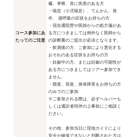
臓、脊椎、首に疾患のある方
・喘息（小児喘息）、てんかん、発
作、 過呼吸の症状をお持ちの方
・現在通院歴や医師からの処方箋があ
コース参加にあ
る方につきましては例外なく医師から
たってのご注意
の診断書のご提出が必須となります。
・飲酒後の方、ご参加により悪化する
おそれのある症状をお持ちの方
・妊娠中の方、または妊娠の可能性が
ある方につきましてはツアー参加でき
ません。
・聴覚、視覚、身体障害をお持ちの方
のみでのご参加
※ご参加される際は、必ずヘルパーも
しくは通訳者同伴の上事前にご相談く
ださい。
その他、参加当日に現地ガイドにより
安全が確保できないと判断された方は