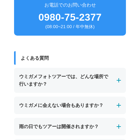
お電話でのお問い合わせ
0980-75-2377
(08:00~21:00 / 年中無休)
よくある質問
ウミガメフォトツアーでは、どんな場所で
行いますか？
基本的にビーチからエントリーできるポイント
ウミガメに会えない場合もありますか？
で開催します。
初めてシュノーケリングに挑戦するお子さまや
自然の生き物のため必ず会えるとは限りませ
雨の日でもツアーは開催されますか？
初心者の方でも安心してご参加いただけます。
ん。その日の海況やウミガメの行動によっては