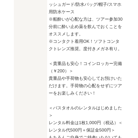
ッシュガード/防水バッグ/帽子/スマホ
用防水ケース
※船酔いが心配な方は、ツアー参加30
分前に酔い止め薬を飲んでおくことを
オススメします。
※コンタクト着用OK！ソフトコンタ
クトレンズ推奨。度付きメガネ有り。
＜貴重品も安心！コインロッカー完備
（￥200）＞
貴重品や手荷物も安心してお預けいた
だけます。手荷物の心配をせずにツア
ーをお楽しみください！
＜バスタオルのレンタルはじめました
＞
レンタル料金は1枚1,000円（税込）＜
レンタル代500円＋保証金500円＞
もちろんご自身でご持参いただいても