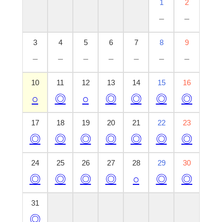
1
2
－
－
3
4
5
6
7
8
9
－
－
－
－
－
－
－
10
11
12
13
14
15
16
○
◎
○
◎
◎
◎
◎
17
18
19
20
21
22
23
◎
◎
◎
◎
◎
◎
◎
24
25
26
27
28
29
30
◎
◎
◎
◎
○
◎
◎
31
◎