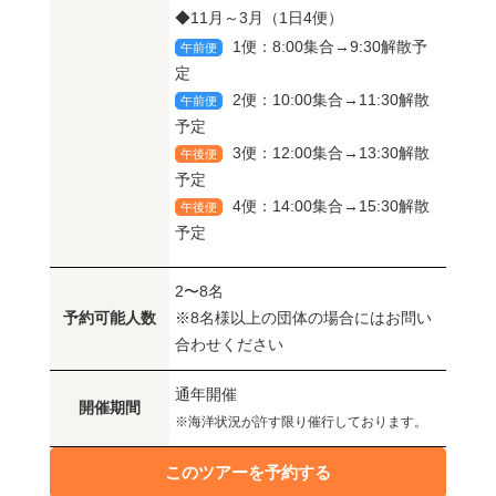
◆11月～3月（1日4便）
1便：8:00集合→9:30解散予
午前便
定
2便：10:00集合→11:30解散
午前便
予定
3便：12:00集合→13:30解散
午後便
予定
4便：14:00集合→15:30解散
午後便
予定
2〜8名
予約可能人数
※8名様以上の団体の場合にはお問い
合わせください
通年開催
開催期間
※海洋状況が許す限り催行しております。
このツアーを予約する