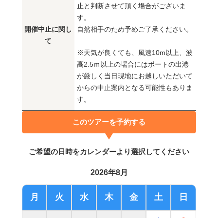
止と判断させて頂く場合がございま
す。
開催中止に関し
自然相手のため予めご了承ください。
て
※天気が良くても、風速10m以上、波
高2.5ｍ以上の場合にはボートの出港
が厳しく当日現地にお越しいただいて
からの中止案内となる可能性もありま
す。
このツアーを予約する
ご希望の日時をカレンダーより選択してください
2026年8月
月
火
水
木
金
土
日