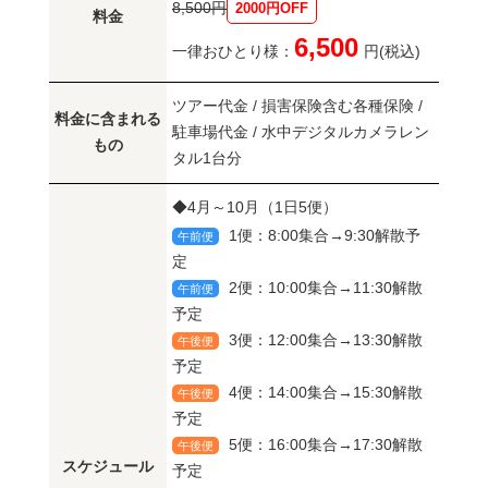
8,500円
2000円OFF
料金
6,500
一律おひとり様：
円(税込)
ツアー代金 / 損害保険含む各種保険 /
料金に含まれる
駐車場代金 / 水中デジタルカメラレン
もの
タル1台分
◆4月～10月（1日5便）
1便：8:00集合→9:30解散予
午前便
定
2便：10:00集合→11:30解散
午前便
予定
3便：12:00集合→13:30解散
午後便
予定
4便：14:00集合→15:30解散
午後便
予定
5便：16:00集合→17:30解散
午後便
スケジュール
予定