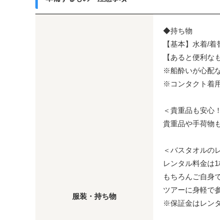
◆持ち物
【基本】水着/着
【あると便利なも
※船酔いが心配
※コンタクト着
＜貴重品も安心！
貴重品や手荷物
＜バスタオルの
レンタル料金は1枚
もちろんご自身
ツアーに身軽で
服装・持ち物
※保証金はレン