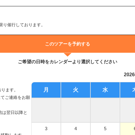
限り催行しております。
このツアーを予約する
ご希望の日時をカレンダーより選択してください
202
月
火
水
おります。
にてご連絡をお願
信は翌日以降と
3
4
5