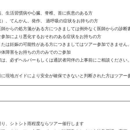
病、生活習慣病や心臓、脊椎、首に疾患のある方
息）、てんかん、発作、 過呼吸の症状をお持ちの方
医師からの処方箋がある方につきましては例外なく医師からの診断
ご参加により悪化するおそれのある症状をお持ちの方
または妊娠の可能性がある方につきましてはツアー参加できません
身体障害をお持ちの方のみでのご参加
際は、必ずヘルパーもしくは通訳者同伴の上事前にご相談ください
日に現地ガイドにより安全が確保できないと判断された方はツアー
限り、シトシト雨程度ならツアー催行します