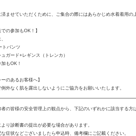
に済ませていただくために、ご集合の際にはあらかじめ水着着用の
装での参加もOK！】
は、
ートパンツ
シュガード+レギンス（トレンカ）
加もOK！
ゥーのあるお客様へ】
で例外なく肌を露出しないようにご協力をお願いいたします。
加者の皆様の安全管理上の観点から、下記のいずれかに該当する方
により診断書の提出が必要な場合があります。
配な症状などございましたら申込時、備考欄にご記載ください。