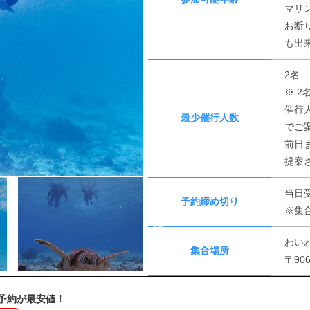
マリ
お断
も出
2名
※ 
催行
最少催行人数
でご
前日
提案
当日
予約締め切り
※集
わい
集合場所
〒90
予約が最安値！