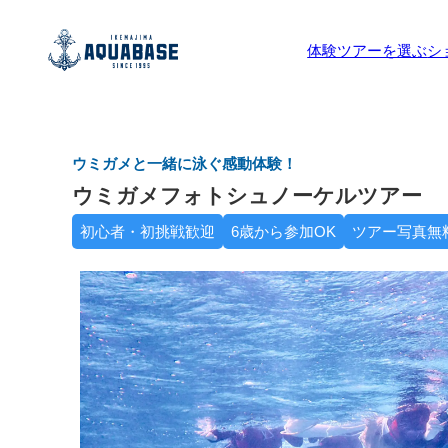
体験ツアーを選ぶ
シ
ウミガメと一緒に泳ぐ感動体験！
ウミガメフォトシュノーケルツアー
初心者・初挑戦歓迎
6歳から参加OK
ツアー写真無