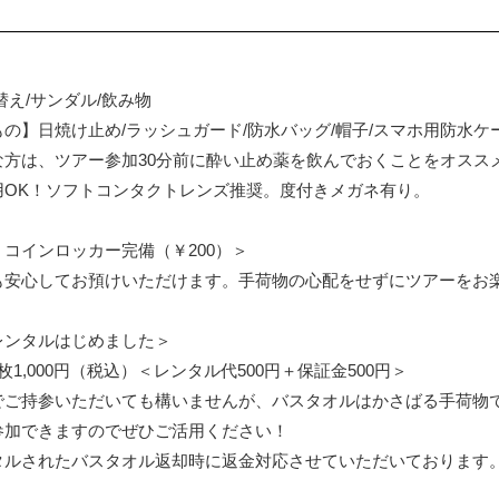
替え/サンダル/飲み物
の】日焼け止め/ラッシュガード/防水バッグ/帽子/スマホ用防水ケ
な方は、ツアー参加30分前に酔い止め薬を飲んでおくことをオスス
用OK！ソフトコンタクトレンズ推奨。度付きメガネ有り。
コインロッカー完備（￥200）＞
も安心してお預けいただけます。手荷物の心配をせずにツアーをお
レンタルはじめました＞
1,000円（税込）＜レンタル代500円＋保証金500円＞
でご持参いただいても構いませんが、バスタオルはかさばる手荷物
参加できますのでぜひご活用ください！
タルされたバスタオル返却時に返金対応させていただいております