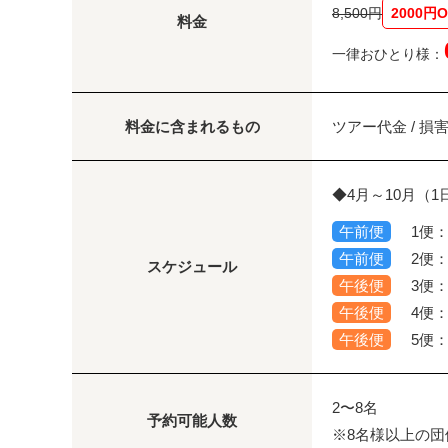
8,500円
2000円O
料金
一律おひとり様：
料金に含まれるもの
ツアー代金 / 損
◆4月～10月（1
午前便
1便：
午前便
2便：
スケジュール
午後便
3便：
午後便
4便：
午後便
5便：
2〜8名
予約可能人数
※8名様以上の