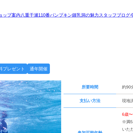
ョップ案内
八重干瀬110番
パンプキン鍾乳洞の魅力
スタッフブログ
料プレゼント
通年開催
所要時間
約90
支払い方法
現地決
6歳〜
※満
いた
参加可能年齢