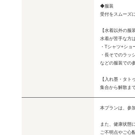
◆服装
受付をスムーズ
【水着以外の服
水着が苦手な方
・Tシャツ+ショ
・長そでのラッ
などの服装での参
【入れ墨・タト
集合から解散ま
本プランは、参
また、健康状態
ご不明点やご心