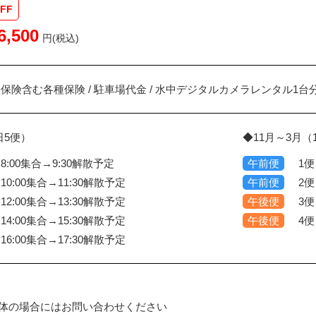
FF
6,500
円(税込)
害保険含む各種保険 / 駐車場代金 / 水中デジタルカメラレンタル1台
日5便）
◆11月～3月（
8:00集合→9:30解散予定
午前便
1便
10:00集合→11:30解散予定
午前便
2便
12:00集合→13:30解散予定
午後便
3便
14:00集合→15:30解散予定
午後便
4便
16:00集合→17:30解散予定
団体の場合にはお問い合わせください