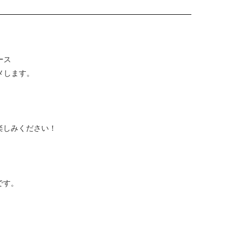
ース
メします。
楽しみください！
です。
。