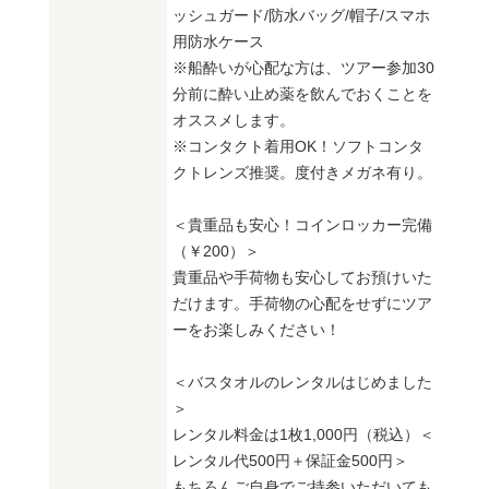
ッシュガード/防水バッグ/帽子/スマホ
用防水ケース
※船酔いが心配な方は、ツアー参加30
分前に酔い止め薬を飲んでおくことを
オススメします。
※コンタクト着用OK！ソフトコンタ
クトレンズ推奨。度付きメガネ有り。
＜貴重品も安心！コインロッカー完備
（￥200）＞
貴重品や手荷物も安心してお預けいた
だけます。手荷物の心配をせずにツア
ーをお楽しみください！
＜バスタオルのレンタルはじめました
＞
レンタル料金は1枚1,000円（税込）＜
レンタル代500円＋保証金500円＞
もちろんご自身でご持参いただいても