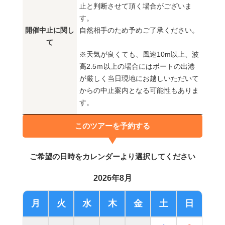
止と判断させて頂く場合がございま
す。
開催中止に関し
自然相手のため予めご了承ください。
て
※天気が良くても、風速10m以上、波
高2.5ｍ以上の場合にはボートの出港
が厳しく当日現地にお越しいただいて
からの中止案内となる可能性もありま
す。
このツアーを予約する
ご希望の日時をカレンダーより選択してください
2026年8月
月
火
水
木
金
土
日