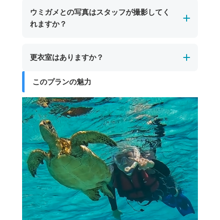
遭遇できない場合もありますので、あらかじめ
シトシト雨の場合は催行します。海洋状況にう
ウミガメとの写真はスタッフが撮影してく
ご了承ください。
よっては、直前のツアーキャンセルやプログラ
れますか？
ただし、ツアーで訪れるのはサンゴ礁が美しい
ム内容の変更が生じる場合もございます。
スポットですので、ウミガメに会えない場合で
ツアー中はスタッフが水中でウミガメとの写真
も色鮮やかなサンゴや多彩な熱帯魚との出会い
更衣室はありますか？
を撮影いたします。撮影したデータは現地でお
をお楽しみいただけます。
渡しいたします。
このプランの魅力
更衣室・お手洗い・シャワー設備はございませ
ん。
シュノーケリング後に塩を流せる真水をご用意
していますので、簡単な洗い流しにはご利用い
ただけます。着替えが必要な方は、あらかじめ
水着を着用のうえお越しいただくか、ご自身の
お車でお着替えをお願いいたします。