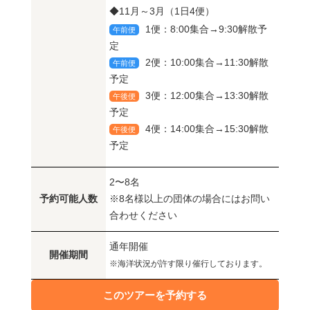
◆11月～3月（1日4便）
1便：8:00集合→9:30解散予
午前便
定
2便：10:00集合→11:30解散
午前便
予定
3便：12:00集合→13:30解散
午後便
予定
4便：14:00集合→15:30解散
午後便
予定
2〜8名
予約可能人数
※8名様以上の団体の場合にはお問い
合わせください
通年開催
開催期間
※海洋状況が許す限り催行しております。
このツアーを予約する