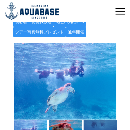
ウミガメと一緒に泳ぐ感動体験！
ウミガメフォトシュノーケルツアー
初心者・初挑戦歓迎
6歳から参加OK
ツアー写真無料プレゼント
通年開催