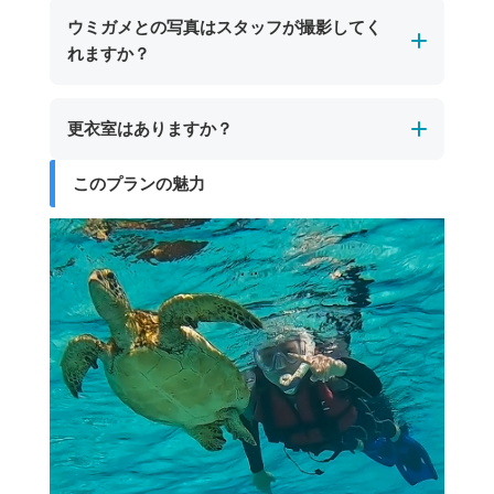
遭遇できない場合もありますので、あらかじめ
シトシト雨の場合は催行します。海洋状況にう
ウミガメとの写真はスタッフが撮影してく
ご了承ください。
よっては、直前のツアーキャンセルやプログラ
れますか？
ただし、ツアーで訪れるのはサンゴ礁が美しい
ム内容の変更が生じる場合もございます。
スポットですので、ウミガメに会えない場合で
ツアー中はスタッフが水中でウミガメとの写真
も色鮮やかなサンゴや多彩な熱帯魚との出会い
更衣室はありますか？
を撮影いたします。撮影したデータは現地でお
をお楽しみいただけます。
渡しいたします。
このプランの魅力
更衣室・お手洗い・シャワー設備はございませ
ん。
シュノーケリング後に塩を流せる真水をご用意
していますので、簡単な洗い流しにはご利用い
ただけます。着替えが必要な方は、あらかじめ
水着を着用のうえお越しいただくか、ご自身の
お車でお着替えをお願いいたします。