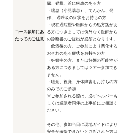
臓、脊椎、首に疾患のある方
・喘息（小児喘息）、てんかん、発
作、 過呼吸の症状をお持ちの方
・現在通院歴や医師からの処方箋があ
コース参加にあ
る方につきましては例外なく医師から
たってのご注意
の診断書のご提出が必須となります。
・飲酒後の方、ご参加により悪化する
おそれのある症状をお持ちの方
・妊娠中の方、または妊娠の可能性が
ある方につきましてはツアー参加でき
ません。
・聴覚、視覚、身体障害をお持ちの方
のみでのご参加
※ご参加される際は、必ずヘルパーも
しくは通訳者同伴の上事前にご相談く
ださい。
その他、参加当日に現地ガイドにより
安全が確保できないと判断された方は