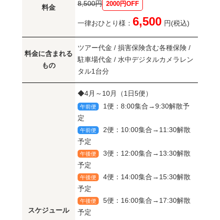
8,500円
2000円OFF
料金
6,500
一律おひとり様：
円(税込)
ツアー代金 / 損害保険含む各種保険 /
料金に含まれる
駐車場代金 / 水中デジタルカメラレン
もの
タル1台分
◆4月～10月（1日5便）
1便：8:00集合→9:30解散予
午前便
定
2便：10:00集合→11:30解散
午前便
予定
3便：12:00集合→13:30解散
午後便
予定
4便：14:00集合→15:30解散
午後便
予定
5便：16:00集合→17:30解散
午後便
スケジュール
予定