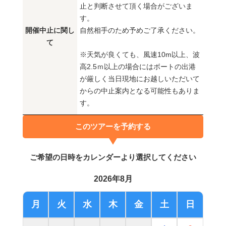
止と判断させて頂く場合がございま
す。
開催中止に関し
自然相手のため予めご了承ください。
て
※天気が良くても、風速10m以上、波
高2.5ｍ以上の場合にはボートの出港
が厳しく当日現地にお越しいただいて
からの中止案内となる可能性もありま
す。
このツアーを予約する
ご希望の日時をカレンダーより選択してください
2026年8月
月
火
水
木
金
土
日