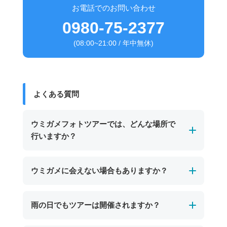
お電話でのお問い合わせ
0980-75-2377
(08:00~21:00 / 年中無休)
よくある質問
ウミガメフォトツアーでは、どんな場所で
行いますか？
基本的にビーチからエントリーできるポイント
ウミガメに会えない場合もありますか？
で開催します。
初めてシュノーケリングに挑戦するお子さまや
自然の生き物のため必ず会えるとは限りませ
雨の日でもツアーは開催されますか？
初心者の方でも安心してご参加いただけます。
ん。その日の海況やウミガメの行動によっては