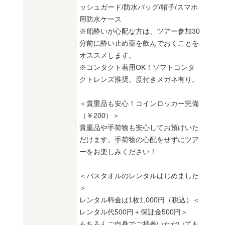
ッシュガード/防水バッグ/帽子/スマホ
用防水ケース
※船酔いが心配な方は、ツアー参加30
分前に酔い止め薬を飲んでおくことを
オススメします。
※コンタクト着用OK！ソフトコンタ
クトレンズ推奨。度付きメガネ有り。
＜貴重品も安心！コインロッカー完備
（￥200）＞
貴重品や手荷物も安心してお預けいた
だけます。手荷物の心配をせずにツア
ーをお楽しみください！
＜バスタオルのレンタルはじめました
＞
レンタル料金は1枚1,000円（税込）＜
レンタル代500円＋保証金500円＞
もちろんご自身でご持参いただいても