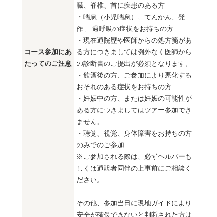
臓、脊椎、首に疾患のある方
・喘息（小児喘息）、てんかん、発
作、 過呼吸の症状をお持ちの方
・現在通院歴や医師からの処方箋があ
コース参加にあ
る方につきましては例外なく医師から
たってのご注意
の診断書のご提出が必須となります。
・飲酒後の方、ご参加により悪化する
おそれのある症状をお持ちの方
・妊娠中の方、または妊娠の可能性が
ある方につきましてはツアー参加でき
ません。
・聴覚、視覚、身体障害をお持ちの方
のみでのご参加
※ご参加される際は、必ずヘルパーも
しくは通訳者同伴の上事前にご相談く
ださい。
その他、参加当日に現地ガイドにより
安全が確保できないと判断された方は