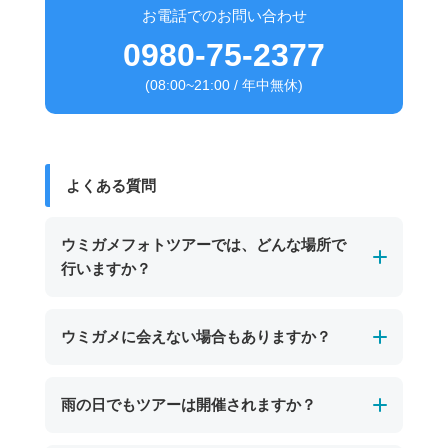
お電話でのお問い合わせ
0980-75-2377
(08:00~21:00 / 年中無休)
よくある質問
ウミガメフォトツアーでは、どんな場所で
行いますか？
基本的にビーチからエントリーできるポイント
ウミガメに会えない場合もありますか？
で開催します。
初めてシュノーケリングに挑戦するお子さまや
自然の生き物のため必ず会えるとは限りませ
雨の日でもツアーは開催されますか？
初心者の方でも安心してご参加いただけます。
ん。その日の海況やウミガメの行動によっては