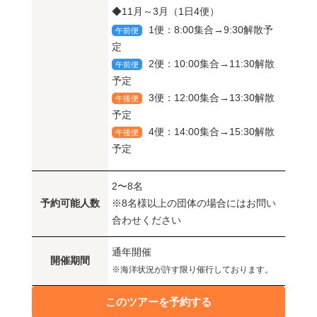
◆11月～3月（1日4便）
1便：8:00集合→9:30解散予
午前便
定
2便：10:00集合→11:30解散
午前便
予定
3便：12:00集合→13:30解散
午後便
予定
4便：14:00集合→15:30解散
午後便
予定
2〜8名
予約可能人数
※8名様以上の団体の場合にはお問い
合わせください
通年開催
開催期間
※海洋状況が許す限り催行しております。
このツアーを予約する