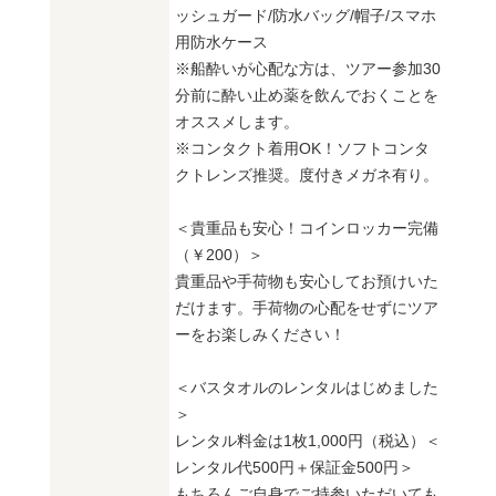
ッシュガード/防水バッグ/帽子/スマホ
用防水ケース
※船酔いが心配な方は、ツアー参加30
分前に酔い止め薬を飲んでおくことを
オススメします。
※コンタクト着用OK！ソフトコンタ
クトレンズ推奨。度付きメガネ有り。
＜貴重品も安心！コインロッカー完備
（￥200）＞
貴重品や手荷物も安心してお預けいた
だけます。手荷物の心配をせずにツア
ーをお楽しみください！
＜バスタオルのレンタルはじめました
＞
レンタル料金は1枚1,000円（税込）＜
レンタル代500円＋保証金500円＞
もちろんご自身でご持参いただいても