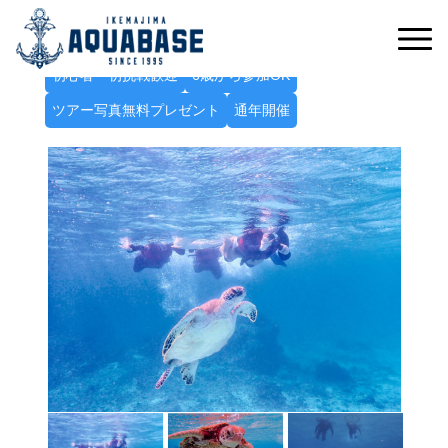
ウミガメと一緒に泳ぐ感動体験！
ウミガメフォトシュノーケルツアー
初心者・初挑戦歓迎
6歳から参加OK
ツアー写真無料プレゼント
通年開催