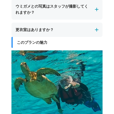
遭遇できない場合もありますので、あらかじめ
シトシト雨の場合は催行します。海洋状況にう
ウミガメとの写真はスタッフが撮影してく
ご了承ください。
よっては、直前のツアーキャンセルやプログラ
れますか？
ただし、ツアーで訪れるのはサンゴ礁が美しい
ム内容の変更が生じる場合もございます。
スポットですので、ウミガメに会えない場合で
ツアー中はスタッフが水中でウミガメとの写真
も色鮮やかなサンゴや多彩な熱帯魚との出会い
更衣室はありますか？
を撮影いたします。撮影したデータは現地でお
をお楽しみいただけます。
渡しいたします。
このプランの魅力
更衣室・お手洗い・シャワー設備はございませ
ん。
シュノーケリング後に塩を流せる真水をご用意
していますので、簡単な洗い流しにはご利用い
ただけます。着替えが必要な方は、あらかじめ
水着を着用のうえお越しいただくか、ご自身の
お車でお着替えをお願いいたします。