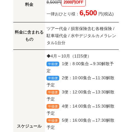
8,500円
2000円OFF
料金
6,500
一律おひとり様：
円(税込)
ツアー代金 / 損害保険含む各種保険 /
料金に含まれる
駐車場代金 / 水中デジタルカメラレン
もの
タル1台分
◆4月～10月（1日5便）
1便：8:00集合→9:30解散予
午前便
定
2便：10:00集合→11:30解散
午前便
予定
3便：12:00集合→13:30解散
午後便
予定
4便：14:00集合→15:30解散
午後便
予定
5便：16:00集合→17:30解散
午後便
スケジュール
予定