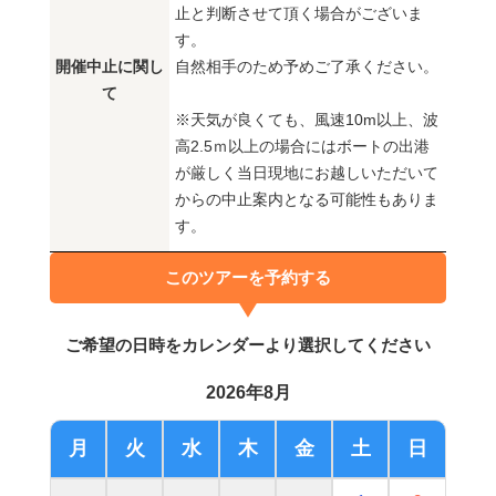
止と判断させて頂く場合がございま
す。
開催中止に関し
自然相手のため予めご了承ください。
て
※天気が良くても、風速10m以上、波
高2.5ｍ以上の場合にはボートの出港
が厳しく当日現地にお越しいただいて
からの中止案内となる可能性もありま
す。
このツアーを予約する
ご希望の日時をカレンダーより選択してください
2026年8月
月
火
水
木
金
土
日