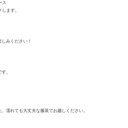
ース
メします。
楽しみください！
です。
。
上、濡れても大丈夫な服装でお越しください。