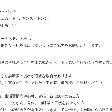
は、
ートパンツ
シュガード+レギンス（トレンカ）
加もOK！
ゥーのあるお客様へ】
で例外なく肌を露出しないようにご協力をお願いいたします。
加者の皆様の安全管理上の観点から、下記のいずれかに該当する方
により診断書の提出が必要な場合があります。
配な症状などございましたら申込時、備考欄にご記載ください。
病、生活習慣病や心臓、脊椎、首に疾患のある方
息）、てんかん、発作、 過呼吸の症状をお持ちの方
医師からの処方箋がある方につきましては例外なく医師からの診断