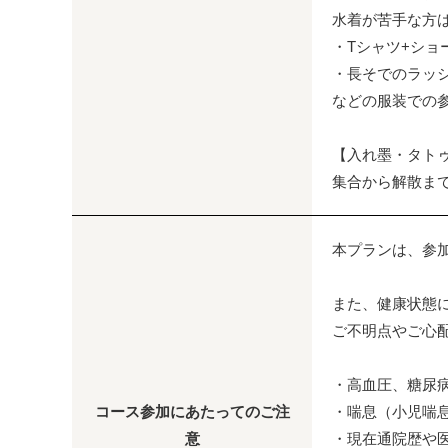
水着が苦手な方
・Tシャツ+ショ
・長そでのラッ
などの服装での参
【入れ墨・タト
集合から解散ま
本プランは、参
また、健康状態
ご不明点やご心
・高血圧、糖尿
コース参加にあたってのご注
・喘息（小児喘
意
・現在通院歴や