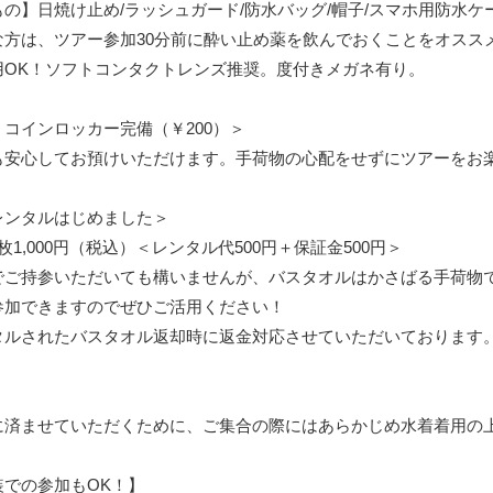
の】日焼け止め/ラッシュガード/防水バッグ/帽子/スマホ用防水ケ
な方は、ツアー参加30分前に酔い止め薬を飲んでおくことをオスス
用OK！ソフトコンタクトレンズ推奨。度付きメガネ有り。
コインロッカー完備（￥200）＞
も安心してお預けいただけます。手荷物の心配をせずにツアーをお
レンタルはじめました＞
1,000円（税込）＜レンタル代500円＋保証金500円＞
でご持参いただいても構いませんが、バスタオルはかさばる手荷物
参加できますのでぜひご活用ください！
タルされたバスタオル返却時に返金対応させていただいております
に済ませていただくために、ご集合の際にはあらかじめ水着着用の
装での参加もOK！】