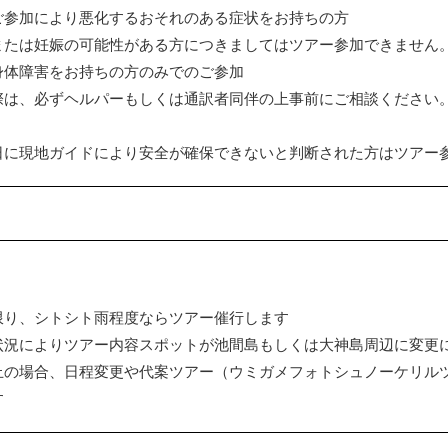
ご参加により悪化するおそれのある症状をお持ちの方
または妊娠の可能性がある方につきましてはツアー参加できません
身体障害をお持ちの方のみでのご参加
際は、必ずヘルパーもしくは通訳者同伴の上事前にご相談ください
日に現地ガイドにより安全が確保できないと判断された方はツアー
限り、シトシト雨程度ならツアー催行します
状況によりツアー内容スポットが池間島もしくは大神島周辺に変更
止の場合、日程変更や代案ツアー（ウミガメフォトシュノーケリル
す