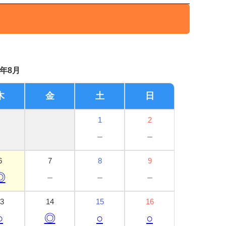
6年8月
木
金
土
日
1
2
－
－
6
7
8
9
◎
－
－
－
3
14
15
16
○
◎
○
○