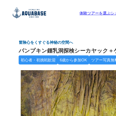
体験ツアーを選ぶ
シ
冒険心をくすぐる神秘の空間へ
パンプキン鍾乳洞探検シーカヤック＋
初心者・初挑戦歓迎
6歳から参加OK
ツアー写真無