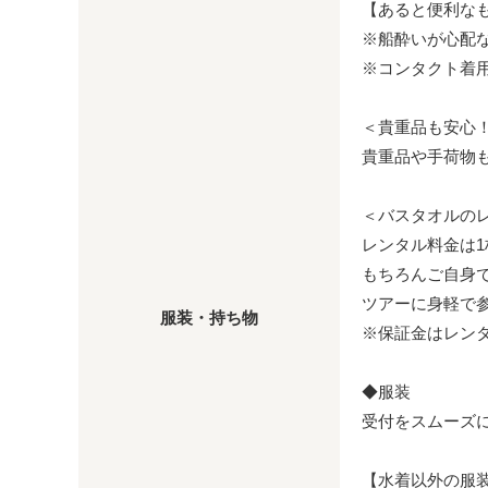
【あると便利なも
※船酔いが心配
※コンタクト着
＜貴重品も安心！
貴重品や手荷物
＜バスタオルの
レンタル料金は1枚
もちろんご自身
ツアーに身軽で
服装・持ち物
※保証金はレン
◆服装
受付をスムーズ
【水着以外の服