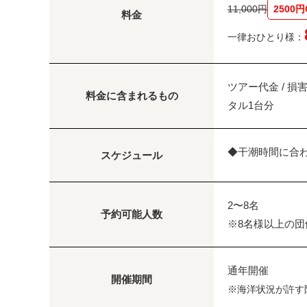
11,000円
2500円
料金
一律おひとり様：
ツアー代金 / 損
料金に含まれるもの
タル1台分
◆干潮時間に合
スケジュール
2〜8名
予約可能人数
※8名様以上の
通年開催
開催期間
※海洋状況が許す