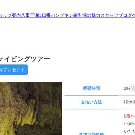
ョップ案内
八重干瀬110番
パンプキン鍾乳洞の魅力
スタッフブログ
ケイビングツアー
料プレゼント
所要時間
2時間
支払い方法
現地決
6歳〜
※満
いた
参加可能年齢