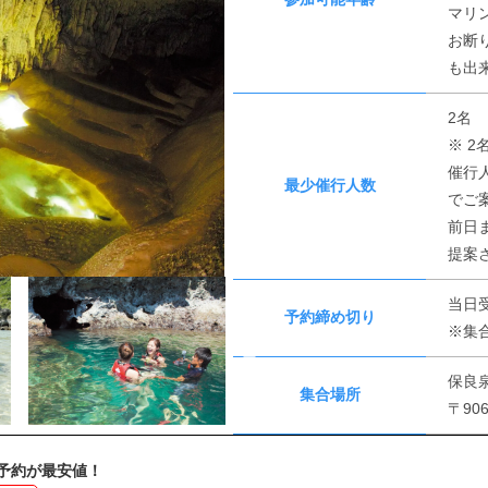
マリ
お断
も出
2名
※ 
催行
最少催行人数
でご
前日
提案
当日
予約締め切り
※集
保良
集合場所
〒90
予約が最安値！