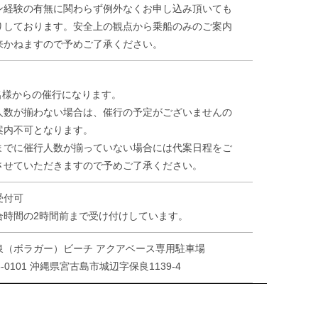
ン経験の有無に関わらず例外なくお申し込み頂いても
りしております。安全上の観点から乗船のみのご案内
来かねますので予めご了承ください。
2名様からの催行になります。
人数が揃わない場合は、催行の予定がございませんの
案内不可となります。
までに催行人数が揃っていない場合には代案日程をご
させていただきますので予めご了承ください。
受付可
合時間の2時間前まで受け付けしています。
泉（ボラガー）ビーチ アクアベース専用駐車場
6-0101 沖縄県宮古島市城辺字保良1139-4