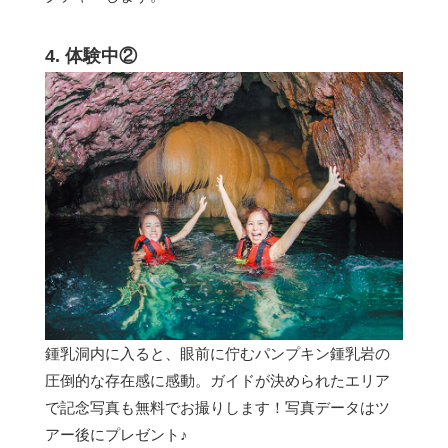
4. 体験中②
鍾乳洞内に入ると、眼前に佇むパンプキン鍾乳岩の
圧倒的な存在感に感動。ガイドが決められたエリア
で記念写真も無料でお撮りします！写真データはツ
アー後にプレゼント♪