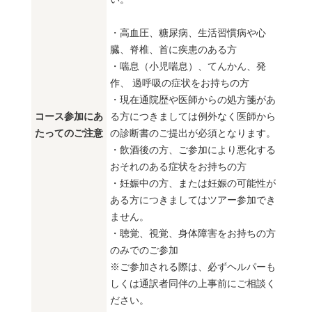
・高血圧、糖尿病、生活習慣病や心
臓、脊椎、首に疾患のある方
・喘息（小児喘息）、てんかん、発
作、 過呼吸の症状をお持ちの方
・現在通院歴や医師からの処方箋があ
コース参加にあ
る方につきましては例外なく医師から
たってのご注意
の診断書のご提出が必須となります。
・飲酒後の方、ご参加により悪化する
おそれのある症状をお持ちの方
・妊娠中の方、または妊娠の可能性が
ある方につきましてはツアー参加でき
ません。
・聴覚、視覚、身体障害をお持ちの方
のみでのご参加
※ご参加される際は、必ずヘルパーも
しくは通訳者同伴の上事前にご相談く
ださい。