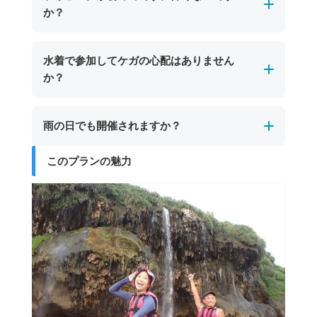
しています。
か？
をした岩が特徴。宮古島市街地からは車で約30
ツアー後は塩や砂をしっかり落として着替えら
分、東平安名崎方面への道中にあり、シュノー
れるので安心です。また、ツアー参加者は無料
初めての方でも安心してご参加いただけます。
ケリングやケイビングツアーで訪れることがで
水着で参加してケガの心配はありません
で利用できるプールもあり、宮古島の海遊び後
宮古島のパンプキン鍾乳洞では、一部に天井が
きます。
か？
も楽しい時間を推し越しいただけます。
低くやや狭い場所がありますが、短い区間でガ
イドがしっかりサポートします。ライフジャケ
はい、水着でご参加いただいても大きなケガの
雨の日でも開催されますか？
ットやヘルメットなどの安全装備も完備してお
心配はありません。
り、安全なルートをゆっくり進みますので、体
ただし、岩場などで小さな擦り傷が生じる場合
このプランの魅力
宮古島のパンプキン鍾乳洞ツアーは、海況が安
力や経験に自信がない方でも安心して楽しめま
があります。より安心して体験を楽しみたい方
全と判断できる場合、雨の日でも開催します。
す。
は、レギンスや長袖のラッシュガードを着用い
シトシト雨程度であれば問題なく催行可能で
ただくと一層安全です。
す。ツアーが中止となった場合は、日程変更や
代案をご提案いたします。