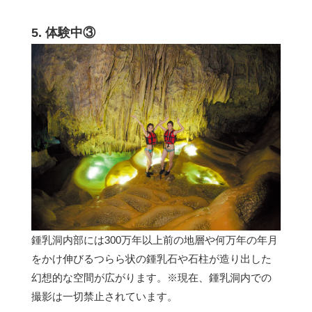
5. 体験中③
鍾乳洞内部には300万年以上前の地層や何万年の年月
をかけ伸びるつらら状の鍾乳石や石柱が造り出した
幻想的な空間が広がります。※現在、鍾乳洞内での
撮影は一切禁止されています。