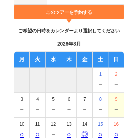
このツアーを予約する
ご希望の日時をカレンダーより選択してください
2026年8月
月
火
水
木
金
土
日
1
2
－
－
3
4
5
6
7
8
9
－
－
－
－
－
－
－
10
11
12
13
14
15
16
○
○
－
○
◎
○
○