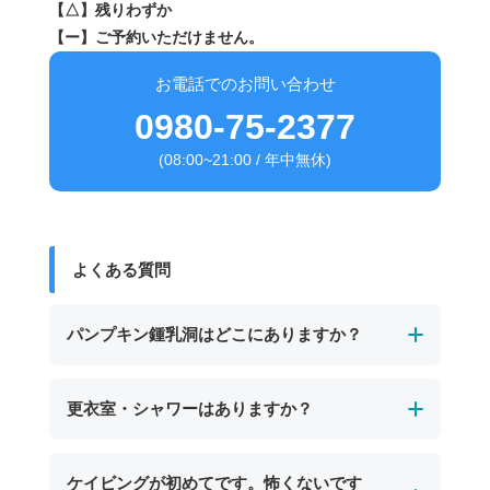
【△】残りわずか
【ー】ご予約いただけません。
お電話でのお問い合わせ
0980-75-2377
(08:00~21:00 / 年中無休)
よくある質問
パンプキン鍾乳洞はどこにありますか？
パンプキン鍾乳洞は、宮古島の東南部、保良泉
更衣室・シャワーはありますか？
（ぼらがー）ビーチの沖に位置する海中鍾乳洞
です。
男女別の温水シャワーと更衣室、トイレを完備
ケイビングが初めてです。怖くないです
干潮時にのみ入口が現れ、カボチャのような形