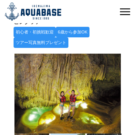
冒険心をくすぐる神秘の空間へ
パンプキン鍾乳洞探検シーカヤック＋ケイ
ビングツアー
初心者・初挑戦歓迎
6歳から参加OK
ツアー写真無料プレゼント