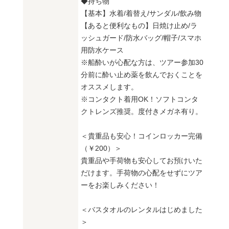
◆持ち物
【基本】水着/着替え/サンダル/飲み物
【あると便利なもの】日焼け止め/ラ
ッシュガード/防水バッグ/帽子/スマホ
用防水ケース
※船酔いが心配な方は、ツアー参加30
分前に酔い止め薬を飲んでおくことを
オススメします。
※コンタクト着用OK！ソフトコンタ
クトレンズ推奨。度付きメガネ有り。
＜貴重品も安心！コインロッカー完備
（￥200）＞
貴重品や手荷物も安心してお預けいた
だけます。手荷物の心配をせずにツア
ーをお楽しみください！
＜バスタオルのレンタルはじめました
＞