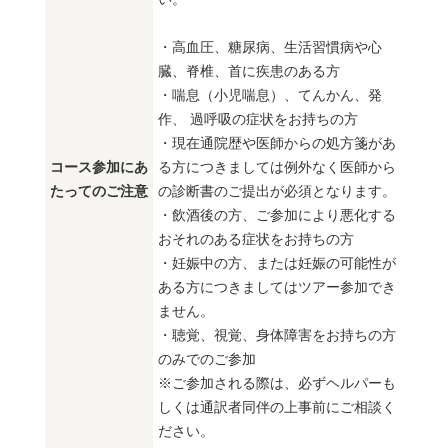
・高血圧、糖尿病、生活習慣病や心
臓、脊椎、首に疾患のある方
・喘息（小児喘息）、てんかん、発
作、 過呼吸の症状をお持ちの方
・現在通院歴や医師からの処方箋があ
コース参加にあ
る方につきましては例外なく医師から
たってのご注意
の診断書のご提出が必須となります。
・飲酒後の方、ご参加により悪化する
おそれのある症状をお持ちの方
・妊娠中の方、または妊娠の可能性が
ある方につきましてはツアー参加でき
ません。
・聴覚、視覚、身体障害をお持ちの方
のみでのご参加
※ご参加される際は、必ずヘルパーも
しくは通訳者同伴の上事前にご相談く
ださい。