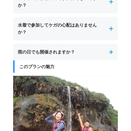
しています。
か？
をした岩が特徴。宮古島市街地からは車で約30
ツアー後は塩や砂をしっかり落として着替えら
分、東平安名崎方面への道中にあり、シュノー
れるので安心です。また、ツアー参加者は無料
初めての方でも安心してご参加いただけます。
ケリングやケイビングツアーで訪れることがで
水着で参加してケガの心配はありません
で利用できるプールもあり、宮古島の海遊び後
宮古島のパンプキン鍾乳洞では、一部に天井が
きます。
か？
も楽しい時間を推し越しいただけます。
低くやや狭い場所がありますが、短い区間でガ
イドがしっかりサポートします。ライフジャケ
はい、水着でご参加いただいても大きなケガの
雨の日でも開催されますか？
ットやヘルメットなどの安全装備も完備してお
心配はありません。
り、安全なルートをゆっくり進みますので、体
ただし、岩場などで小さな擦り傷が生じる場合
このプランの魅力
宮古島のパンプキン鍾乳洞ツアーは、海況が安
力や経験に自信がない方でも安心して楽しめま
があります。より安心して体験を楽しみたい方
全と判断できる場合、雨の日でも開催します。
す。
は、レギンスや長袖のラッシュガードを着用い
シトシト雨程度であれば問題なく催行可能で
ただくと一層安全です。
す。ツアーが中止となった場合は、日程変更や
代案をご提案いたします。