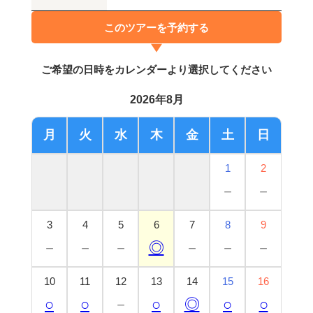
このツアーを予約する
ご希望の日時をカレンダーより選択してください
2026年8月
月
火
水
木
金
土
日
1
2
－
－
3
4
5
6
7
8
9
－
－
－
◎
－
－
－
10
11
12
13
14
15
16
○
○
－
○
◎
○
○