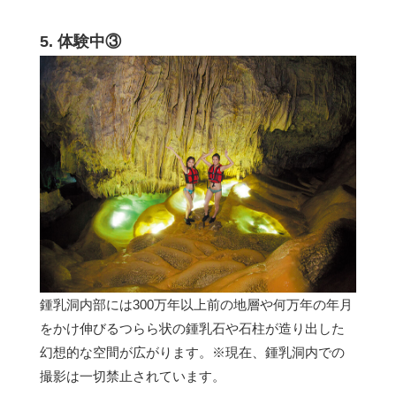
5. 体験中③
鍾乳洞内部には300万年以上前の地層や何万年の年月
をかけ伸びるつらら状の鍾乳石や石柱が造り出した
幻想的な空間が広がります。※現在、鍾乳洞内での
撮影は一切禁止されています。