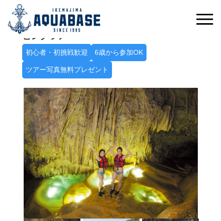
冒険心をくすぐる神秘の空間へ
パンプキン鍾乳洞探検シーカヤック＋ケイ
ビングツアー
初心者・初挑戦歓迎
6歳から参加OK
ツアー写真無料プレゼント