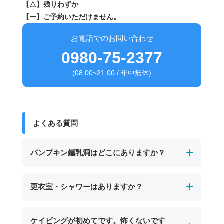
【△】残りわずか
【ー】ご予約いただけません。
お電話でのお問い合わせ
0980-75-2377
(08:00~21:00 / 年中無休)
よくある質問
パンプキン鍾乳洞はどこにありますか？
パンプキン鍾乳洞は、宮古島の東南部、保良泉
更衣室・シャワーはありますか？
（ぼらがー）ビーチの沖に位置する海中鍾乳洞
です。
男女別の温水シャワーと更衣室、トイレを完備
ケイビングが初めてです。怖くないです
干潮時にのみ入口が現れ、カボチャのような形