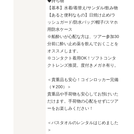
◆持ち物
【基本】水着/着替え/サンダル/飲み物
【あると便利なもの】日焼け止め/ラ
ッシュガード/防水バッグ/帽子/スマホ
用防水ケース
※船酔いが心配な方は、ツアー参加30
分前に酔い止め薬を飲んでおくことを
オススメします。
※コンタクト着用OK！ソフトコンタ
クトレンズ推奨。度付きメガネ有り。
＜貴重品も安心！コインロッカー完備
（￥200）＞
貴重品や手荷物も安心してお預けいた
だけます。手荷物の心配をせずにツア
ーをお楽しみください！
＜バスタオルのレンタルはじめました
＞