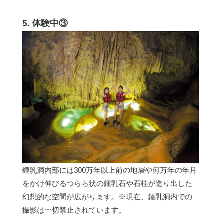
5. 体験中③
鍾乳洞内部には300万年以上前の地層や何万年の年月
をかけ伸びるつらら状の鍾乳石や石柱が造り出した
幻想的な空間が広がります。※現在、鍾乳洞内での
撮影は一切禁止されています。