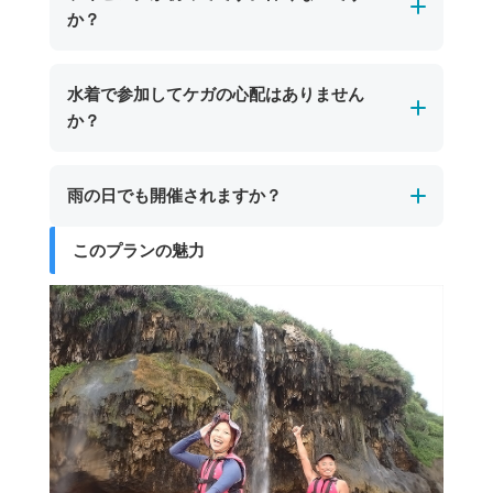
しています。
か？
をした岩が特徴。宮古島市街地からは車で約30
ツアー後は塩や砂をしっかり落として着替えら
分、東平安名崎方面への道中にあり、シュノー
れるので安心です。また、ツアー参加者は無料
初めての方でも安心してご参加いただけます。
ケリングやケイビングツアーで訪れることがで
水着で参加してケガの心配はありません
で利用できるプールもあり、宮古島の海遊び後
宮古島のパンプキン鍾乳洞では、一部に天井が
きます。
か？
も楽しい時間を推し越しいただけます。
低くやや狭い場所がありますが、短い区間でガ
イドがしっかりサポートします。ライフジャケ
はい、水着でご参加いただいても大きなケガの
雨の日でも開催されますか？
ットやヘルメットなどの安全装備も完備してお
心配はありません。
り、安全なルートをゆっくり進みますので、体
ただし、岩場などで小さな擦り傷が生じる場合
このプランの魅力
宮古島のパンプキン鍾乳洞ツアーは、海況が安
力や経験に自信がない方でも安心して楽しめま
があります。より安心して体験を楽しみたい方
全と判断できる場合、雨の日でも開催します。
す。
は、レギンスや長袖のラッシュガードを着用い
シトシト雨程度であれば問題なく催行可能で
ただくと一層安全です。
す。ツアーが中止となった場合は、日程変更や
代案をご提案いたします。