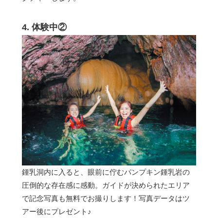
4. 体験中②
鍾乳洞内に入ると、眼前に佇むパンプキン鍾乳岩の
圧倒的な存在感に感動。ガイドが決められたエリア
で記念写真も無料でお撮りします！写真データはツ
アー後にプレゼント♪