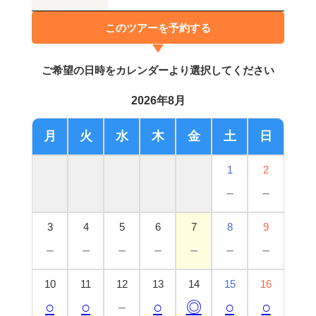
このツアーを予約する
ご希望の日時をカレンダーより選択してください
2026年8月
月
火
水
木
金
土
日
1
2
－
－
3
4
5
6
7
8
9
－
－
－
－
－
－
－
10
11
12
13
14
15
16
○
○
－
○
◎
○
○