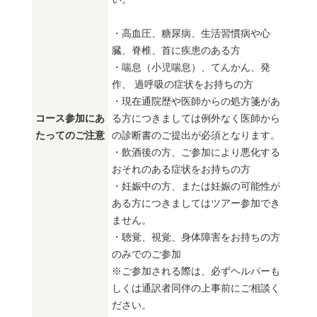
・高血圧、糖尿病、生活習慣病や心
臓、脊椎、首に疾患のある方
・喘息（小児喘息）、てんかん、発
作、 過呼吸の症状をお持ちの方
・現在通院歴や医師からの処方箋があ
コース参加にあ
る方につきましては例外なく医師から
たってのご注意
の診断書のご提出が必須となります。
・飲酒後の方、ご参加により悪化する
おそれのある症状をお持ちの方
・妊娠中の方、または妊娠の可能性が
ある方につきましてはツアー参加でき
ません。
・聴覚、視覚、身体障害をお持ちの方
のみでのご参加
※ご参加される際は、必ずヘルパーも
しくは通訳者同伴の上事前にご相談く
ださい。