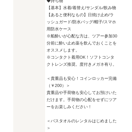
◆持ち物
【基本】水着/着替え/サンダル/飲み物
【あると便利なもの】日焼け止め/ラ
ッシュガード/防水バッグ/帽子/スマホ
用防水ケース
※船酔いが心配な方は、ツアー参加30
分前に酔い止め薬を飲んでおくことを
オススメします。
※コンタクト着用OK！ソフトコンタ
クトレンズ推奨。度付きメガネ有り。
＜貴重品も安心！コインロッカー完備
（￥200）＞
貴重品や手荷物も安心してお預けいた
だけます。手荷物の心配をせずにツア
ーをお楽しみください！
＜バスタオルのレンタルはじめました
＞