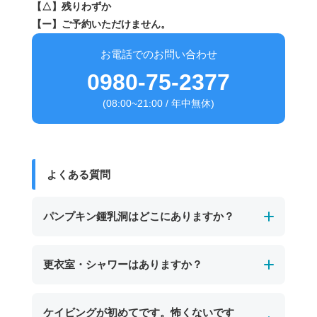
【△】残りわずか
【ー】ご予約いただけません。
お電話でのお問い合わせ
0980-75-2377
(08:00~21:00 / 年中無休)
よくある質問
パンプキン鍾乳洞はどこにありますか？
パンプキン鍾乳洞は、宮古島の東南部、保良泉
更衣室・シャワーはありますか？
（ぼらがー）ビーチの沖に位置する海中鍾乳洞
です。
男女別の温水シャワーと更衣室、トイレを完備
ケイビングが初めてです。怖くないです
干潮時にのみ入口が現れ、カボチャのような形