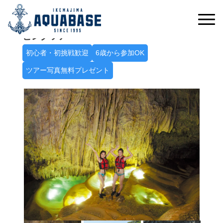
冒険心をくすぐる神秘の空間へ
パンプキン鍾乳洞探検シーカヤック＋ケイ
ビングツアー
初心者・初挑戦歓迎
6歳から参加OK
ツアー写真無料プレゼント