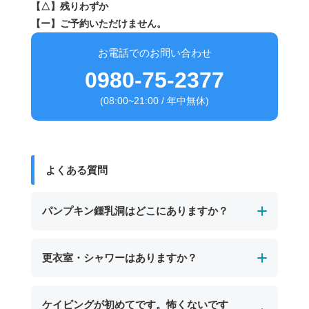
【△】残りわずか
【ー】ご予約いただけません。
お電話でのお問い合わせ
0980-75-2377
(08:00~21:00 / 年中無休)
よくある質問
パンプキン鍾乳洞はどこにありますか？
パンプキン鍾乳洞は、宮古島の東南部、保良泉
更衣室・シャワーはありますか？
（ぼらがー）ビーチの沖に位置する海中鍾乳洞
です。
男女別の温水シャワーと更衣室、トイレを完備
ケイビングが初めてです。怖くないです
干潮時にのみ入口が現れ、カボチャのような形