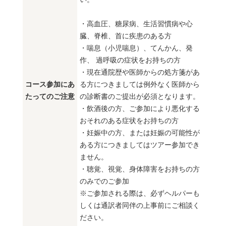
・高血圧、糖尿病、生活習慣病や心
臓、脊椎、首に疾患のある方
・喘息（小児喘息）、てんかん、発
作、 過呼吸の症状をお持ちの方
・現在通院歴や医師からの処方箋があ
コース参加にあ
る方につきましては例外なく医師から
たってのご注意
の診断書のご提出が必須となります。
・飲酒後の方、ご参加により悪化する
おそれのある症状をお持ちの方
・妊娠中の方、または妊娠の可能性が
ある方につきましてはツアー参加でき
ません。
・聴覚、視覚、身体障害をお持ちの方
のみでのご参加
※ご参加される際は、必ずヘルパーも
しくは通訳者同伴の上事前にご相談く
ださい。