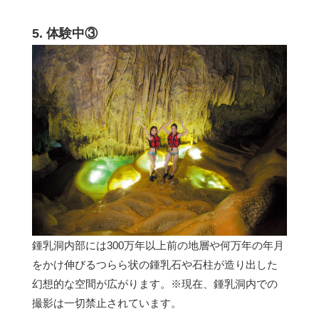
5. 体験中③
鍾乳洞内部には300万年以上前の地層や何万年の年月
をかけ伸びるつらら状の鍾乳石や石柱が造り出した
幻想的な空間が広がります。※現在、鍾乳洞内での
撮影は一切禁止されています。