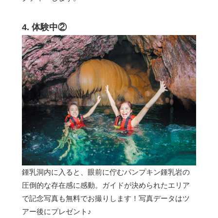
4. 体験中②
鍾乳洞内に入ると、眼前に佇むパンプキン鍾乳岩の
圧倒的な存在感に感動。ガイドが決められたエリア
で記念写真も無料でお撮りします！写真データはツ
アー後にプレゼント♪