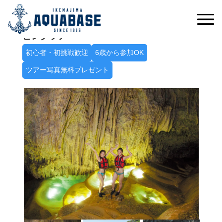
冒険心をくすぐる神秘の空間へ
パンプキン鍾乳洞探検シーカヤック＋ケイ
ビングツアー
初心者・初挑戦歓迎
6歳から参加OK
ツアー写真無料プレゼント