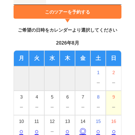
このツアーを予約する
ご希望の日時をカレンダーより選択してください
2026年8月
月
火
水
木
金
土
日
1
2
－
－
3
4
5
6
7
8
9
－
－
－
－
－
－
－
10
11
12
13
14
15
16
○
○
－
○
◎
○
○