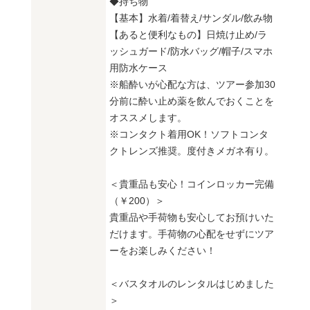
◆持ち物
【基本】水着/着替え/サンダル/飲み物
【あると便利なもの】日焼け止め/ラ
ッシュガード/防水バッグ/帽子/スマホ
用防水ケース
※船酔いが心配な方は、ツアー参加30
分前に酔い止め薬を飲んでおくことを
オススメします。
※コンタクト着用OK！ソフトコンタ
クトレンズ推奨。度付きメガネ有り。
＜貴重品も安心！コインロッカー完備
（￥200）＞
貴重品や手荷物も安心してお預けいた
だけます。手荷物の心配をせずにツア
ーをお楽しみください！
＜バスタオルのレンタルはじめました
＞