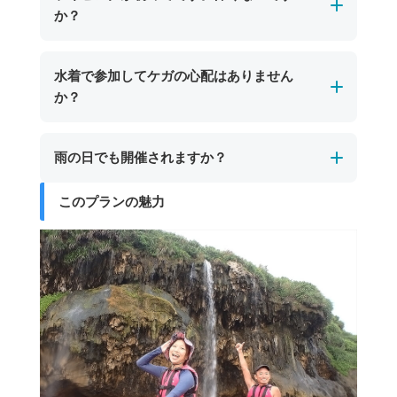
しています。
か？
をした岩が特徴。宮古島市街地からは車で約30
ツアー後は塩や砂をしっかり落として着替えら
分、東平安名崎方面への道中にあり、シュノー
れるので安心です。また、ツアー参加者は無料
初めての方でも安心してご参加いただけます。
ケリングやケイビングツアーで訪れることがで
水着で参加してケガの心配はありません
で利用できるプールもあり、宮古島の海遊び後
宮古島のパンプキン鍾乳洞では、一部に天井が
きます。
か？
も楽しい時間を推し越しいただけます。
低くやや狭い場所がありますが、短い区間でガ
イドがしっかりサポートします。ライフジャケ
はい、水着でご参加いただいても大きなケガの
雨の日でも開催されますか？
ットやヘルメットなどの安全装備も完備してお
心配はありません。
り、安全なルートをゆっくり進みますので、体
ただし、岩場などで小さな擦り傷が生じる場合
このプランの魅力
宮古島のパンプキン鍾乳洞ツアーは、海況が安
力や経験に自信がない方でも安心して楽しめま
があります。より安心して体験を楽しみたい方
全と判断できる場合、雨の日でも開催します。
す。
は、レギンスや長袖のラッシュガードを着用い
シトシト雨程度であれば問題なく催行可能で
ただくと一層安全です。
す。ツアーが中止となった場合は、日程変更や
代案をご提案いたします。