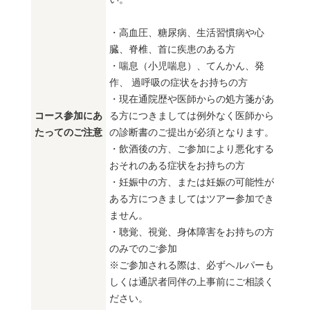
・高血圧、糖尿病、生活習慣病や心
臓、脊椎、首に疾患のある方
・喘息（小児喘息）、てんかん、発
作、 過呼吸の症状をお持ちの方
・現在通院歴や医師からの処方箋があ
コース参加にあ
る方につきましては例外なく医師から
たってのご注意
の診断書のご提出が必須となります。
・飲酒後の方、ご参加により悪化する
おそれのある症状をお持ちの方
・妊娠中の方、または妊娠の可能性が
ある方につきましてはツアー参加でき
ません。
・聴覚、視覚、身体障害をお持ちの方
のみでのご参加
※ご参加される際は、必ずヘルパーも
しくは通訳者同伴の上事前にご相談く
ださい。