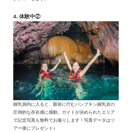
4. 体験中②
鍾乳洞内に入ると、眼前に佇むパンプキン鍾乳岩の
圧倒的な存在感に感動。ガイドが決められたエリア
で記念写真も無料でお撮りします！写真データはツ
アー後にプレゼント♪