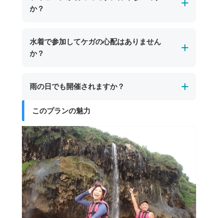
しています。
か？
をした岩が特徴。宮古島市街地からは車で約30
ツアー後は塩や砂をしっかり落として着替えら
分、東平安名崎方面への道中にあり、シュノー
れるので安心です。また、ツアー参加者は無料
初めての方でも安心してご参加いただけます。
ケリングやケイビングツアーで訪れることがで
水着で参加してケガの心配はありません
で利用できるプールもあり、宮古島の海遊び後
宮古島のパンプキン鍾乳洞では、一部に天井が
きます。
か？
も楽しい時間を推し越しいただけます。
低くやや狭い場所がありますが、短い区間でガ
イドがしっかりサポートします。ライフジャケ
はい、水着でご参加いただいても大きなケガの
雨の日でも開催されますか？
ットやヘルメットなどの安全装備も完備してお
心配はありません。
り、安全なルートをゆっくり進みますので、体
ただし、岩場などで小さな擦り傷が生じる場合
このプランの魅力
宮古島のパンプキン鍾乳洞ツアーは、海況が安
力や経験に自信がない方でも安心して楽しめま
があります。より安心して体験を楽しみたい方
全と判断できる場合、雨の日でも開催します。
す。
は、レギンスや長袖のラッシュガードを着用い
シトシト雨程度であれば問題なく催行可能で
ただくと一層安全です。
す。ツアーが中止となった場合は、日程変更や
代案をご提案いたします。