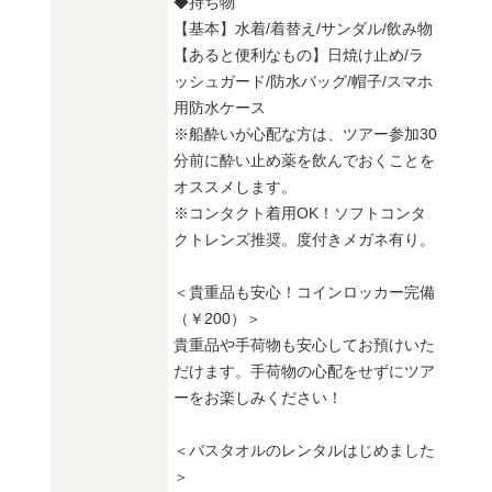
◆持ち物
【基本】水着/着替え/サンダル/飲み物
【あると便利なもの】日焼け止め/ラ
ッシュガード/防水バッグ/帽子/スマホ
用防水ケース
※船酔いが心配な方は、ツアー参加30
分前に酔い止め薬を飲んでおくことを
オススメします。
※コンタクト着用OK！ソフトコンタ
クトレンズ推奨。度付きメガネ有り。
＜貴重品も安心！コインロッカー完備
（￥200）＞
貴重品や手荷物も安心してお預けいた
だけます。手荷物の心配をせずにツア
ーをお楽しみください！
＜バスタオルのレンタルはじめました
＞