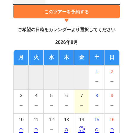
このツアーを予約する
ご希望の日時をカレンダーより選択してください
2026年8月
月
火
水
木
金
土
日
1
2
－
－
3
4
5
6
7
8
9
－
－
－
－
－
－
－
10
11
12
13
14
15
16
○
○
－
○
◎
○
○