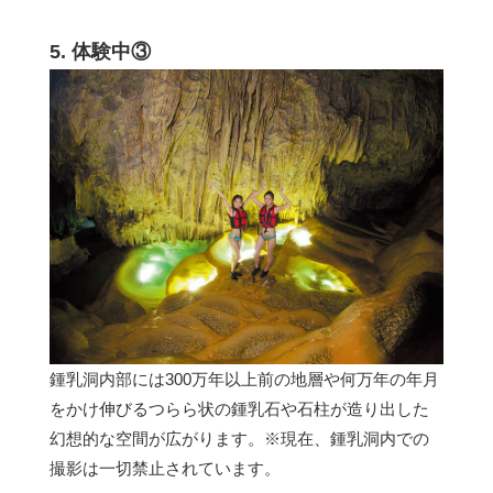
5. 体験中③
鍾乳洞内部には300万年以上前の地層や何万年の年月
をかけ伸びるつらら状の鍾乳石や石柱が造り出した
幻想的な空間が広がります。※現在、鍾乳洞内での
撮影は一切禁止されています。