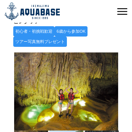
冒険心をくすぐる神秘の空間へ
パンプキン鍾乳洞探検シーカヤック＋ケイ
ビングツアー
初心者・初挑戦歓迎
6歳から参加OK
ツアー写真無料プレゼント