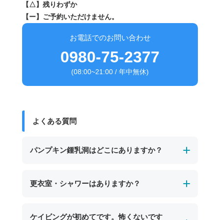
【△】残りわずか
【ー】ご予約いただけません。
お電話でのお問い合わせ
0980-75-2377
(08:00~21:00 / 年中無休)
よくある質問
パンプキン鍾乳洞はどこにありますか？
パンプキン鍾乳洞は、宮古島の東南部、保良泉
更衣室・シャワーはありますか？
（ぼらがー）ビーチの沖に位置する海中鍾乳洞
です。
男女別の温水シャワーと更衣室、トイレを完備
ケイビングが初めてです。怖くないです
干潮時にのみ入口が現れ、カボチャのような形