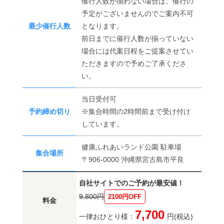
催行人数が揃わない場合は、催行の
予定がございませんのでご案内不可
最少催行人数
となります。
前日までに催行人数が揃っていない
場合には代案日程をご提案させてい
ただきますので予めご了承くださ
い。
当日受付可
予約締め切り
※集合時間の2時間前まで受け付け
しています。
健康ふれあいランド公園 駐車場
集合場所
〒906-0000 沖縄県宮古島市平良
自社サイトでのご予約が最安値！
9,800円
2100円OFF
料金
7,700
一律おひとり様：
円(税込)