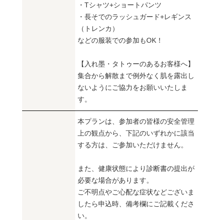
・Tシャツ+ショートパンツ
・長そでのラッシュガード+レギンス
（トレンカ）
などの服装での参加もOK！
【入れ墨・タトゥーのあるお客様へ】
集合から解散まで例外なく肌を露出し
ないようにご協力をお願いいたしま
す。
本プランは、参加者の皆様の安全管理
上の観点から、下記のいずれかに該当
する方は、ご参加いただけません。
また、健康状態により診断書の提出が
必要な場合があります。
ご不明点やご心配な症状などございま
したら申込時、備考欄にご記載くださ
い。