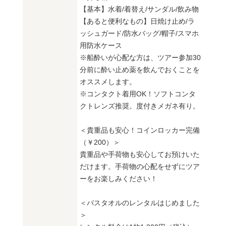
【基本】水着/着替え/サンダル/飲み物
【あると便利なもの】日焼け止め/ラ
ッシュガード/防水バッグ/帽子/スマホ
用防水ケース
※船酔いが心配な方は、ツアー参加30
分前に酔い止め薬を飲んでおくことを
オススメします。
※コンタクト着用OK！ソフトコンタ
クトレンズ推奨。度付きメガネ有り。
＜貴重品も安心！コインロッカー完備
（￥200）＞
貴重品や手荷物も安心してお預けいた
だけます。手荷物の心配をせずにツア
ーをお楽しみください！
＜バスタオルのレンタルはじめました
＞