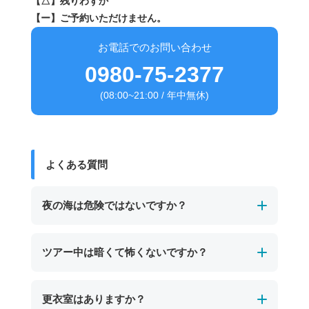
【△】残りわずか
【ー】ご予約いただけません。
お電話でのお問い合わせ
0980-75-2377
(08:00~21:00 / 年中無休)
よくある質問
夜の海は危険ではないですか？
経験豊富なガイドが必ず同行し、事前に安全確
ツアー中は暗くて怖くないですか？
認を行ったエリアで実施します。
ライフジャケットやライトなどの安全装備も完
ツアーでは専用ライトを使用し、ガイドが常に
更衣室はありますか？
備しているため、夜でも安心してご参加いただ