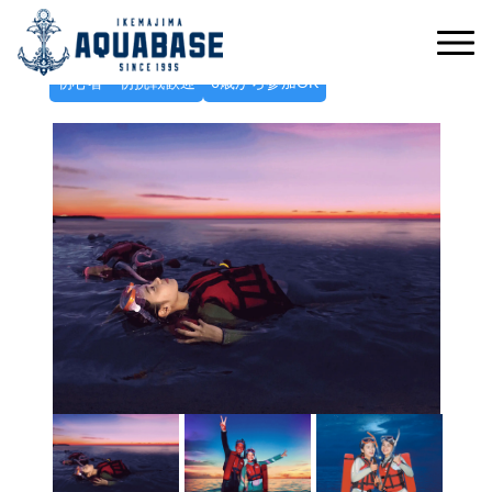
こぼれ落ちそうな星空に癒される
ナイトヒーリングシュノーケルツアー
初心者・初挑戦歓迎
6歳から参加OK