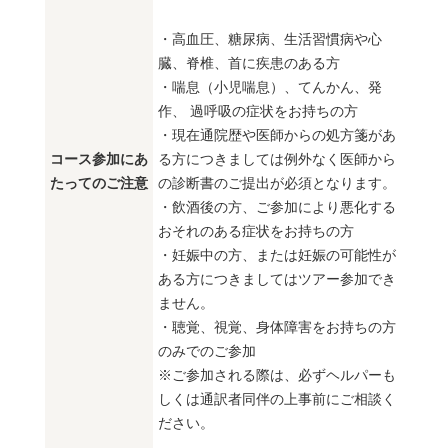
・高血圧、糖尿病、生活習慣病や心
臓、脊椎、首に疾患のある方
・喘息（小児喘息）、てんかん、発
作、 過呼吸の症状をお持ちの方
・現在通院歴や医師からの処方箋があ
コース参加にあ
る方につきましては例外なく医師から
たってのご注意
の診断書のご提出が必須となります。
・飲酒後の方、ご参加により悪化する
おそれのある症状をお持ちの方
・妊娠中の方、または妊娠の可能性が
ある方につきましてはツアー参加でき
ません。
・聴覚、視覚、身体障害をお持ちの方
のみでのご参加
※ご参加される際は、必ずヘルパーも
しくは通訳者同伴の上事前にご相談く
ださい。