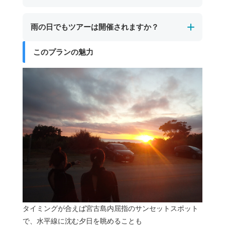
近くでサポートしますので暗闇の中で不安を感
けます。
じることはほとんどありません。
更衣室はありません。
雨の日でもツアーは開催されますか？
むしろ、昼間とは違う神秘的な海の雰囲気や、
着替えが必要な方は、あらかじめ水着を着用の
満天の星空を眺められる特別な体験が待ってい
うえお越しいただくか、ご自身のお車でお着替
このプランの魅力
ます。
ナイトツアーは星空観賞を目的の１つとしてい
えをお願いいたします。シャワー（お水のみ）
るため、雨天時は星が見えにくくなります。
は無料でご利用いただけます。
その場合は、お客様とご相談のうえで催行する
かどうかを判断いたします。
タイミングが合えば宮古島内屈指のサンセットスポット
で、水平線に沈む夕日を眺めることも