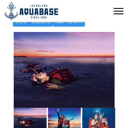
こぼれ落ちそうな星空に癒される
ナイトヒーリングシュノーケルツアー
初心者・初挑戦歓迎
6歳から参加OK