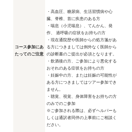
・高血圧、糖尿病、生活習慣病や心
臓、脊椎、首に疾患のある方
・喘息（小児喘息）、てんかん、発
作、 過呼吸の症状をお持ちの方
・現在通院歴や医師からの処方箋があ
コース参加にあ
る方につきましては例外なく医師から
たってのご注意
の診断書のご提出が必須となります。
・飲酒後の方、ご参加により悪化する
おそれのある症状をお持ちの方
・妊娠中の方、または妊娠の可能性が
ある方につきましてはツアー参加でき
ません。
・聴覚、視覚、身体障害をお持ちの方
のみでのご参加
※ご参加される際は、必ずヘルパーも
しくは通訳者同伴の上事前にご相談く
ださい。