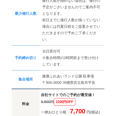
催行人数が揃わない場合は、催行の
予定がございませんのでご案内不可
最少催行人数
となります。
前日までに催行人数が揃っていない
場合には代案日程をご提案させてい
ただきますので予めご了承くださ
い。
当日受付可
予約締め切り
※集合時間の2時間前まで受け付け
しています。
健康ふれあいランド公園 駐車場
集合場所
〒906-0000 沖縄県宮古島市平良
自社サイトでのご予約が最安値！
9,800円
2100円OFF
料金
7,700
一律おひとり様：
円(税込)