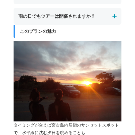
近くでサポートしますので暗闇の中で不安を感
けます。
じることはほとんどありません。
更衣室はありません。
雨の日でもツアーは開催されますか？
むしろ、昼間とは違う神秘的な海の雰囲気や、
着替えが必要な方は、あらかじめ水着を着用の
満天の星空を眺められる特別な体験が待ってい
うえお越しいただくか、ご自身のお車でお着替
このプランの魅力
ます。
ナイトツアーは星空観賞を目的の１つとしてい
えをお願いいたします。シャワー（お水のみ）
るため、雨天時は星が見えにくくなります。
は無料でご利用いただけます。
その場合は、お客様とご相談のうえで催行する
かどうかを判断いたします。
タイミングが合えば宮古島内屈指のサンセットスポット
で、水平線に沈む夕日を眺めることも