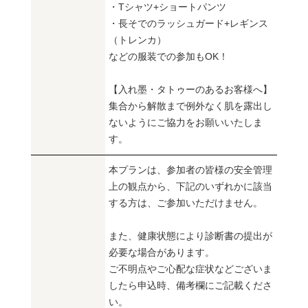
・Tシャツ+ショートパンツ
・長そでのラッシュガード+レギンス
（トレンカ）
などの服装での参加もOK！
【入れ墨・タトゥーのあるお客様へ】
集合から解散まで例外なく肌を露出し
ないようにご協力をお願いいたしま
す。
本プランは、参加者の皆様の安全管理
上の観点から、下記のいずれかに該当
する方は、ご参加いただけません。
また、健康状態により診断書の提出が
必要な場合があります。
ご不明点やご心配な症状などございま
したら申込時、備考欄にご記載くださ
い。