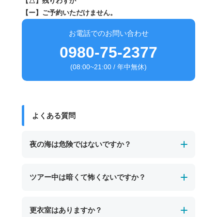
【△】残りわずか
【ー】ご予約いただけません。
お電話でのお問い合わせ
0980-75-2377
(08:00~21:00 / 年中無休)
よくある質問
夜の海は危険ではないですか？
経験豊富なガイドが必ず同行し、事前に安全確
ツアー中は暗くて怖くないですか？
認を行ったエリアで実施します。
ライフジャケットやライトなどの安全装備も完
ツアーでは専用ライトを使用し、ガイドが常に
更衣室はありますか？
備しているため、夜でも安心してご参加いただ