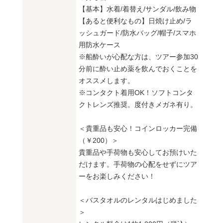
【基本】水着/着替え/サンダル/飲み物
【あると便利なもの】日焼け止め/ラ
ッシュガード/防水バッグ/帽子/スマホ
用防水ケース
※船酔いが心配な方は、ツアー参加30
分前に酔い止め薬を飲んでおくことを
オススメします。
※コンタクト着用OK！ソフトコンタ
クトレンズ推奨。度付きメガネ有り。
＜貴重品も安心！コインロッカー完備
（￥200）＞
貴重品や手荷物も安心してお預けいた
だけます。手荷物の心配をせずにツア
ーをお楽しみください！
＜バスタオルのレンタルはじめました
＞