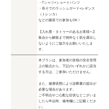
・Tシャツ+ショートパンツ
・長そでのラッシュガード+レギンス
（トレンカ）
などの服装での参加もOK！
【入れ墨・タトゥーのあるお客様へ】
集合から解散まで例外なく肌を露出し
ないようにご協力をお願いいたしま
す。
本プランは、参加者の皆様の安全管理
上の観点から、下記のいずれかに該当
する方は、ご参加いただけません。
また、健康状態により診断書の提出が
必要な場合があります。
ご不明点やご心配な症状などございま
したら申込時、備考欄にご記載くださ
い。