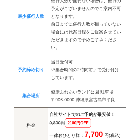
催行人数が揃わない場合は、催行の
予定がございませんのでご案内不可
最少催行人数
となります。
前日までに催行人数が揃っていない
場合には代案日程をご提案させてい
ただきますので予めご了承くださ
い。
当日受付可
予約締め切り
※集合時間の2時間前まで受け付け
しています。
健康ふれあいランド公園 駐車場
集合場所
〒906-0000 沖縄県宮古島市平良
自社サイトでのご予約が最安値！
9,800円
2100円OFF
料金
7,700
一律おひとり様：
円(税込)