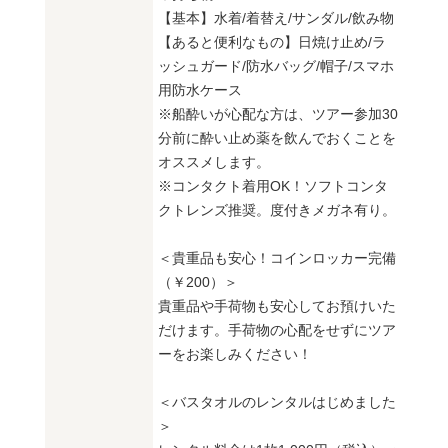
【基本】水着/着替え/サンダル/飲み物
【あると便利なもの】日焼け止め/ラ
ッシュガード/防水バッグ/帽子/スマホ
用防水ケース
※船酔いが心配な方は、ツアー参加30
分前に酔い止め薬を飲んでおくことを
オススメします。
※コンタクト着用OK！ソフトコンタ
クトレンズ推奨。度付きメガネ有り。
＜貴重品も安心！コインロッカー完備
（￥200）＞
貴重品や手荷物も安心してお預けいた
だけます。手荷物の心配をせずにツア
ーをお楽しみください！
＜バスタオルのレンタルはじめました
＞