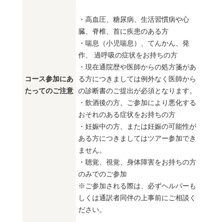
・高血圧、糖尿病、生活習慣病や心
臓、脊椎、首に疾患のある方
・喘息（小児喘息）、てんかん、発
作、 過呼吸の症状をお持ちの方
・現在通院歴や医師からの処方箋があ
コース参加にあ
る方につきましては例外なく医師から
たってのご注意
の診断書のご提出が必須となります。
・飲酒後の方、ご参加により悪化する
おそれのある症状をお持ちの方
・妊娠中の方、または妊娠の可能性が
ある方につきましてはツアー参加でき
ません。
・聴覚、視覚、身体障害をお持ちの方
のみでのご参加
※ご参加される際は、必ずヘルパーも
しくは通訳者同伴の上事前にご相談く
ださい。