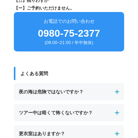
【△】残りわずか
【ー】ご予約いただけません。
お電話でのお問い合わせ
0980-75-2377
(08:00~21:00 / 年中無休)
よくある質問
夜の海は危険ではないですか？
経験豊富なガイドが必ず同行し、事前に安全確
ツアー中は暗くて怖くないですか？
認を行ったエリアで実施します。
ライフジャケットやライトなどの安全装備も完
ツアーでは専用ライトを使用し、ガイドが常に
更衣室はありますか？
備しているため、夜でも安心してご参加いただ