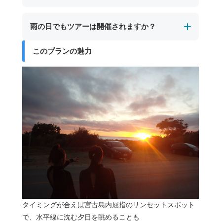
近くでサポートしますので暗闇の中で不安を感
けます。
じることはほとんどありません。
更衣室はありません。
雨の日でもツアーは開催されますか？
むしろ、昼間とは違う神秘的な海の雰囲気や、
着替えが必要な方は、あらかじめ水着を着用の
満天の星空を眺められる特別な体験が待ってい
うえお越しいただくか、ご自身のお車でお着替
このプランの魅力
ます。
ナイトツアーは星空観賞を目的の１つとしてい
えをお願いいたします。シャワー（お水のみ）
るため、雨天時は星が見えにくくなります。
は無料でご利用いただけます。
その場合は、お客様とご相談のうえで催行する
かどうかを判断いたします。
タイミングが合えば宮古島内屈指のサンセットスポット
で、水平線に沈む夕日を眺めることも