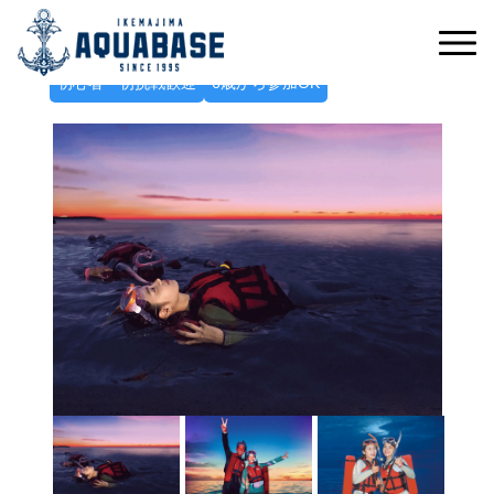
こぼれ落ちそうな星空に癒される
ナイトヒーリングシュノーケルツアー
初心者・初挑戦歓迎
6歳から参加OK