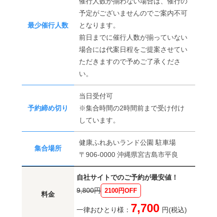
催行人数が揃わない場合は、催行の
予定がございませんのでご案内不可
最少催行人数
となります。
前日までに催行人数が揃っていない
場合には代案日程をご提案させてい
ただきますので予めご了承くださ
い。
当日受付可
予約締め切り
※集合時間の2時間前まで受け付け
しています。
健康ふれあいランド公園 駐車場
集合場所
〒906-0000 沖縄県宮古島市平良
自社サイトでのご予約が最安値！
9,800円
2100円OFF
料金
7,700
一律おひとり様：
円(税込)