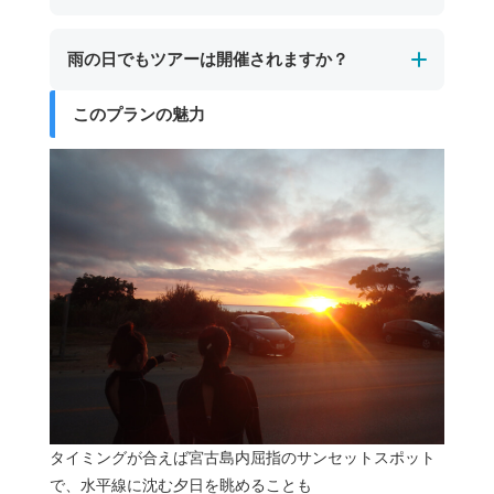
近くでサポートしますので暗闇の中で不安を感
けます。
じることはほとんどありません。
更衣室はありません。
雨の日でもツアーは開催されますか？
むしろ、昼間とは違う神秘的な海の雰囲気や、
着替えが必要な方は、あらかじめ水着を着用の
満天の星空を眺められる特別な体験が待ってい
うえお越しいただくか、ご自身のお車でお着替
このプランの魅力
ます。
ナイトツアーは星空観賞を目的の１つとしてい
えをお願いいたします。シャワー（お水のみ）
るため、雨天時は星が見えにくくなります。
は無料でご利用いただけます。
その場合は、お客様とご相談のうえで催行する
かどうかを判断いたします。
タイミングが合えば宮古島内屈指のサンセットスポット
で、水平線に沈む夕日を眺めることも