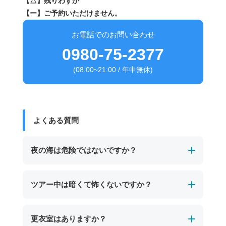
【△】残りわずか
【ー】ご予約いただけません。
お電話でのお問い合わせ
0980-75-2377
(08:00~21:00 / 年中無休)
よくある質問
夜の海は危険ではないですか？
経験豊富なガイドが必ず同行し、事前に安全確
ツアー中は暗くて怖くないですか？
認を行ったエリアで実施します。
ライフジャケットやライトなどの安全装備も完
ツアーでは専用ライトを使用し、ガイドが常に
更衣室はありますか？
備しているため、夜でも安心してご参加いただ