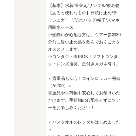
【基本】水着/着替え/サンダル/飲み物
【あると便利なもの】日焼け止め/ラ
ッシュガード/防水バッグ/帽子/スマホ
用防水ケース
※船酔いが心配な方は、ツアー参加30
分前に酔い止め薬を飲んでおくことを
オススメします。
※コンタクト着用OK！ソフトコンタ
クトレンズ推奨。度付きメガネ有り。
＜貴重品も安心！コインロッカー完備
（￥200）＞
貴重品や手荷物も安心してお預けいた
だけます。手荷物の心配をせずにツア
ーをお楽しみください！
＜バスタオルのレンタルはじめました
＞