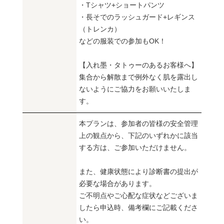
・Tシャツ+ショートパンツ
・長そでのラッシュガード+レギンス
（トレンカ）
などの服装での参加もOK！
【入れ墨・タトゥーのあるお客様へ】
集合から解散まで例外なく肌を露出し
ないようにご協力をお願いいたしま
す。
本プランは、参加者の皆様の安全管理
上の観点から、下記のいずれかに該当
する方は、ご参加いただけません。
また、健康状態により診断書の提出が
必要な場合があります。
ご不明点やご心配な症状などございま
したら申込時、備考欄にご記載くださ
い。