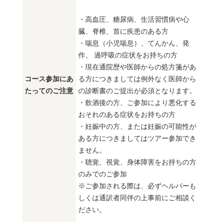
・高血圧、糖尿病、生活習慣病や心
臓、脊椎、首に疾患のある方
・喘息（小児喘息）、てんかん、発
作、 過呼吸の症状をお持ちの方
・現在通院歴や医師からの処方箋があ
コース参加にあ
る方につきましては例外なく医師から
たってのご注意
の診断書のご提出が必須となります。
・飲酒後の方、ご参加により悪化する
おそれのある症状をお持ちの方
・妊娠中の方、または妊娠の可能性が
ある方につきましてはツアー参加でき
ません。
・聴覚、視覚、身体障害をお持ちの方
のみでのご参加
※ご参加される際は、必ずヘルパーも
しくは通訳者同伴の上事前にご相談く
ださい。