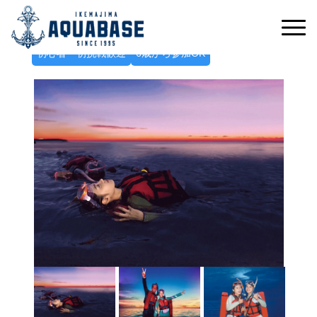
こぼれ落ちそうな星空に癒される
ナイトヒーリングシュノーケルツアー
初心者・初挑戦歓迎
6歳から参加OK