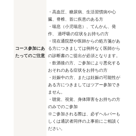
・高血圧、糖尿病、生活習慣病や心
臓、脊椎、首に疾患のある方
・喘息（小児喘息）、てんかん、発
作、 過呼吸の症状をお持ちの方
・現在通院歴や医師からの処方箋があ
コース参加にあ
る方につきましては例外なく医師から
たってのご注意
の診断書のご提出が必須となります。
・飲酒後の方、ご参加により悪化する
おそれのある症状をお持ちの方
・妊娠中の方、または妊娠の可能性が
ある方につきましてはツアー参加でき
ません。
・聴覚、視覚、身体障害をお持ちの方
のみでのご参加
※ご参加される際は、必ずヘルパーも
しくは通訳者同伴の上事前にご相談く
ださい。