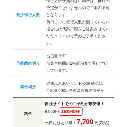
催行人数が揃わない場合は、催行の
予定がございませんのでご案内不可
最少催行人数
となります。
前日までに催行人数が揃っていない
場合には代案日程をご提案させてい
ただきますので予めご了承くださ
い。
当日受付可
予約締め切り
※集合時間の2時間前まで受け付け
しています。
健康ふれあいランド公園 駐車場
集合場所
〒906-0000 沖縄県宮古島市平良
自社サイトでのご予約が最安値！
9,800円
2100円OFF
料金
7,700
一律おひとり様：
円(税込)