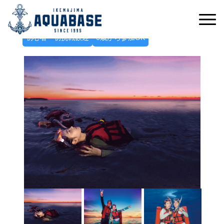
こぼれ落ちそうな星空に癒される
ナイトヒーリングシュノーケルツアー
初心者・初挑戦歓迎
6歳から参加OK