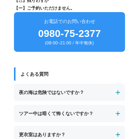
【△】残りわずか
【ー】ご予約いただけません。
お電話でのお問い合わせ
0980-75-2377
(08:00~21:00 / 年中無休)
よくある質問
夜の海は危険ではないですか？
経験豊富なガイドが必ず同行し、事前に安全確
ツアー中は暗くて怖くないですか？
認を行ったエリアで実施します。
ライフジャケットやライトなどの安全装備も完
ツアーでは専用ライトを使用し、ガイドが常に
更衣室はありますか？
備しているため、夜でも安心してご参加いただ