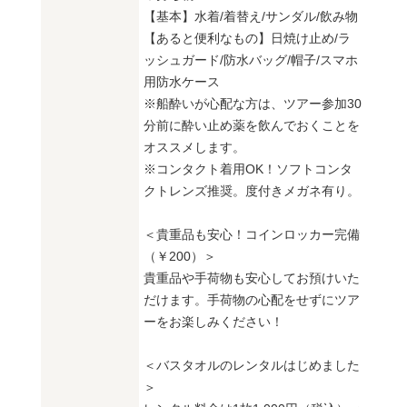
【基本】水着/着替え/サンダル/飲み物
【あると便利なもの】日焼け止め/ラ
ッシュガード/防水バッグ/帽子/スマホ
用防水ケース
※船酔いが心配な方は、ツアー参加30
分前に酔い止め薬を飲んでおくことを
オススメします。
※コンタクト着用OK！ソフトコンタ
クトレンズ推奨。度付きメガネ有り。
＜貴重品も安心！コインロッカー完備
（￥200）＞
貴重品や手荷物も安心してお預けいた
だけます。手荷物の心配をせずにツア
ーをお楽しみください！
＜バスタオルのレンタルはじめました
＞