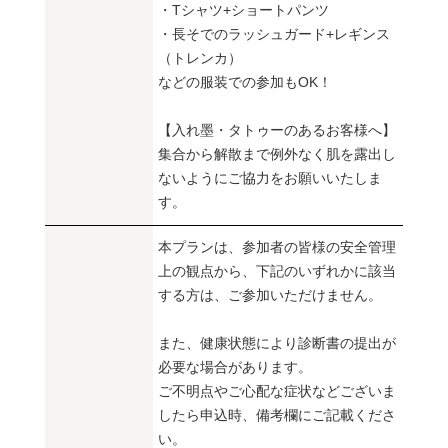
・Tシャツ+ショートパンツ
・長そでのラッシュガード+レギンス
（トレンカ）
などの服装での参加もOK！
【入れ墨・タトゥーのあるお客様へ】
集合から解散まで例外なく肌を露出し
ないようにご協力をお願いいたしま
す。
本プランは、参加者の皆様の安全管理
上の観点から、下記のいずれかに該当
する方は、ご参加いただけません。
また、健康状態により診断書の提出が
必要な場合があります。
ご不明点やご心配な症状などございま
したら申込時、備考欄にご記載くださ
い。