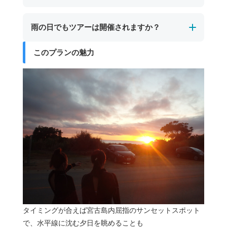
近くでサポートしますので暗闇の中で不安を感
けます。
じることはほとんどありません。
更衣室はありません。
雨の日でもツアーは開催されますか？
むしろ、昼間とは違う神秘的な海の雰囲気や、
着替えが必要な方は、あらかじめ水着を着用の
満天の星空を眺められる特別な体験が待ってい
うえお越しいただくか、ご自身のお車でお着替
このプランの魅力
ます。
ナイトツアーは星空観賞を目的の１つとしてい
えをお願いいたします。シャワー（お水のみ）
るため、雨天時は星が見えにくくなります。
は無料でご利用いただけます。
その場合は、お客様とご相談のうえで催行する
かどうかを判断いたします。
タイミングが合えば宮古島内屈指のサンセットスポット
で、水平線に沈む夕日を眺めることも