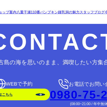
ョップ案内
八重干瀬110番
パンプキン鍾乳洞の魅力
スタッフブログ
CONTAC
古島の海を思いのまま、満喫したい方集
WEBで予約
お電話でお問い
0980-75-
はこちら
(08:00~21:00 / 年中無休