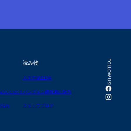
FOLLOW US!
読み物
八重干瀬110番
べばいいの？
パンプキン鍾乳洞の魅力
の流れ
スタッフブログ