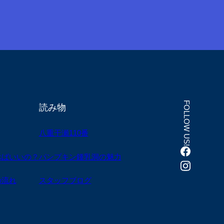
FOLLOW US!
読み物
八重干瀬110番
べばいいの？
パンプキン鍾乳洞の魅力
の流れ
スタッフブログ