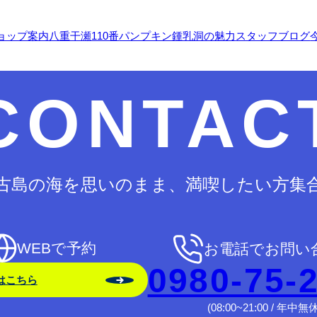
ョップ案内
八重干瀬110番
パンプキン鍾乳洞の魅力
スタッフブログ
CONTAC
古島の海を思いのまま、満喫したい方集
WEBで予約
お電話でお問い
0980-75-
はこちら
(08:00~21:00 / 年中無休