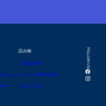
FOLLOW US!
読み物
八重干瀬110番
べばいいの？
パンプキン鍾乳洞の魅力
の流れ
スタッフブログ