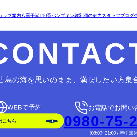
ョップ案内
八重干瀬110番
パンプキン鍾乳洞の魅力
スタッフブログ
CONTAC
古島の海を思いのまま、満喫したい方集
WEBで予約
お電話でお問い
0980-75-
はこちら
(08:00~21:00 / 年中無休