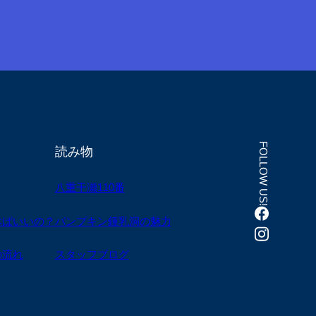
FOLLOW US!
読み物
八重干瀬110番
べばいいの？
パンプキン鍾乳洞の魅力
の流れ
スタッフブログ