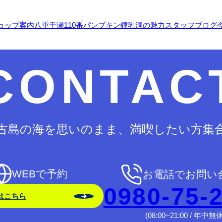
ョップ案内
八重干瀬110番
パンプキン鍾乳洞の魅力
スタッフブログ
CONTAC
古島の海を思いのまま、満喫したい方集
WEBで予約
お電話でお問い
0980-75-
はこちら
(08:00~21:00 / 年中無休