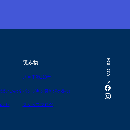
FOLLOW US!
読み物
八重干瀬110番
べばいいの？
パンプキン鍾乳洞の魅力
の流れ
スタッフブログ