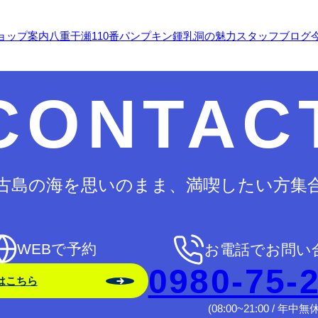
ョップ案内
八重干瀬110番
パンプキン鍾乳洞の魅力
スタッフブログ
CONTAC
古島の海を思いのまま、満喫したい方集
WEBで予約
お電話でお問い
0980-75-
はこちら
(08:00~21:00 / 年中無休