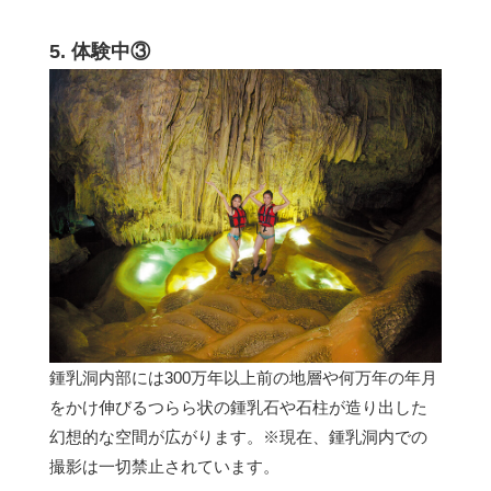
5. 体験中③
鍾乳洞内部には300万年以上前の地層や何万年の年月
をかけ伸びるつらら状の鍾乳石や石柱が造り出した
幻想的な空間が広がります。※現在、鍾乳洞内での
撮影は一切禁止されています。