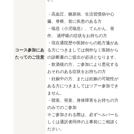
・高血圧、糖尿病、生活習慣病や心
臓、脊椎、首に疾患のある方
・喘息（小児喘息）、てんかん、発
作、 過呼吸の症状をお持ちの方
・現在通院歴や医師からの処方箋があ
コース参加にあ
る方につきましては例外なく医師から
たってのご注意
の診断書のご提出が必須となります。
・飲酒後の方、ご参加により悪化する
おそれのある症状をお持ちの方
・妊娠中の方、または妊娠の可能性が
ある方につきましてはツアー参加でき
ません。
・聴覚、視覚、身体障害をお持ちの方
のみでのご参加
※ご参加される際は、必ずヘルパーも
しくは通訳者同伴の上事前にご相談く
ださい。