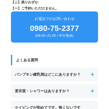
【△】残りわずか
【ー】ご予約いただけません。
お電話でのお問い合わせ
0980-75-2377
(08:00~21:00 / 年中無休)
よくある質問
パンプキン鍾乳洞はどこにありますか？
パンプキン鍾乳洞は、宮古島の東南部、保良泉
更衣室・シャワーはありますか？
（ぼらがー）ビーチの沖に位置する海中鍾乳洞
です。
男女別の温水シャワーと更衣室、トイレを完備
ケイビングが初めてです。怖くないです
干潮時にのみ入口が現れ、カボチャのような形