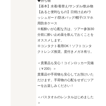
◆持ち物
【基本】水着/着替え/サンダル/飲み物
【あると便利なもの】日焼け止め/ラ
ッシュガード/防水バッグ/帽子/スマホ
用防水ケース
※船酔いが心配な方は、ツアー参加30
分前に酔い止め薬を飲んでおくことを
オススメします。
※コンタクト着用OK！ソフトコンタ
クトレンズ推奨。度付きメガネ有り。
＜貴重品も安心！コインロッカー完備
（￥200）＞
貴重品や手荷物も安心してお預けいた
だけます。手荷物の心配をせずにツア
ーをお楽しみください！
＜バスタオルのレンタルはじめました
＞