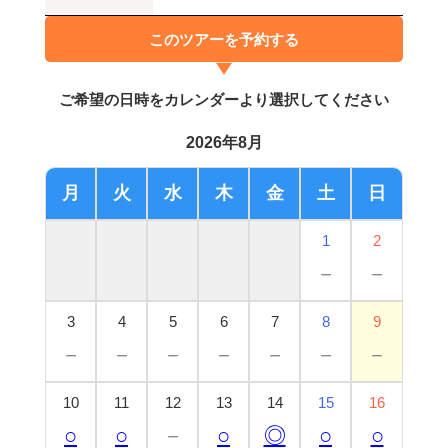
このツアーを予約する
ご希望の日時をカレンダーより選択してください
2026年8月
月
火
水
木
金
土
日
1
2
－
－
3
4
5
6
7
8
9
－
－
－
－
－
－
－
10
11
12
13
14
15
16
○
○
－
○
◎
○
○