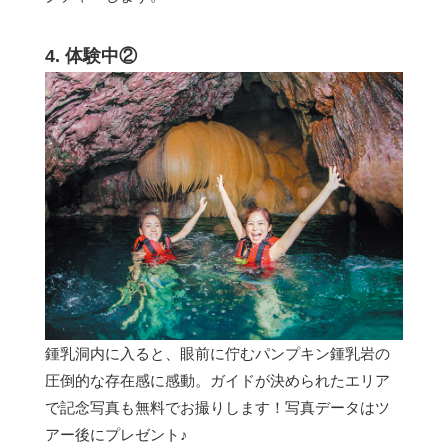
4. 体験中②
鍾乳洞内に入ると、眼前に佇むパンプキン鍾乳岩の
圧倒的な存在感に感動。ガイドが決められたエリア
で記念写真も無料でお撮りします！写真データはツ
アー後にプレゼント♪