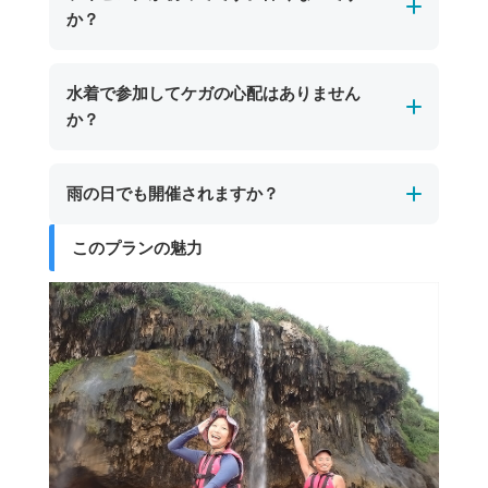
しています。
か？
をした岩が特徴。宮古島市街地からは車で約30
ツアー後は塩や砂をしっかり落として着替えら
分、東平安名崎方面への道中にあり、シュノー
れるので安心です。また、ツアー参加者は無料
初めての方でも安心してご参加いただけます。
ケリングやケイビングツアーで訪れることがで
水着で参加してケガの心配はありません
で利用できるプールもあり、宮古島の海遊び後
宮古島のパンプキン鍾乳洞では、一部に天井が
きます。
か？
も楽しい時間を推し越しいただけます。
低くやや狭い場所がありますが、短い区間でガ
イドがしっかりサポートします。ライフジャケ
はい、水着でご参加いただいても大きなケガの
雨の日でも開催されますか？
ットやヘルメットなどの安全装備も完備してお
心配はありません。
り、安全なルートをゆっくり進みますので、体
ただし、岩場などで小さな擦り傷が生じる場合
このプランの魅力
宮古島のパンプキン鍾乳洞ツアーは、海況が安
力や経験に自信がない方でも安心して楽しめま
があります。より安心して体験を楽しみたい方
全と判断できる場合、雨の日でも開催します。
す。
は、レギンスや長袖のラッシュガードを着用い
シトシト雨程度であれば問題なく催行可能で
ただくと一層安全です。
す。ツアーが中止となった場合は、日程変更や
代案をご提案いたします。