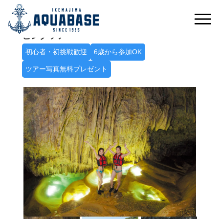
冒険心をくすぐる神秘の空間へ
パンプキン鍾乳洞探検シーカヤック＋ケイ
ビングツアー
初心者・初挑戦歓迎
6歳から参加OK
ツアー写真無料プレゼント