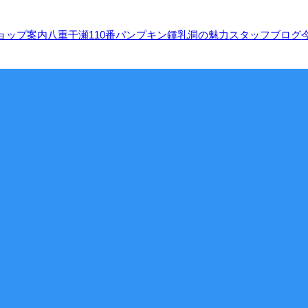
ョップ案内
八重干瀬110番
パンプキン鍾乳洞の魅力
スタッフブログ