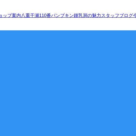
ョップ案内
八重干瀬110番
パンプキン鍾乳洞の魅力
スタッフブログ