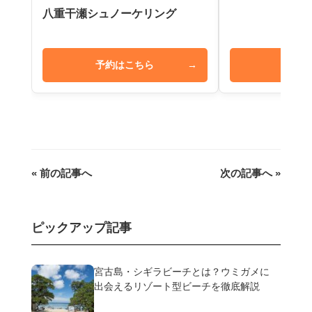
八重干瀬シュノーケリング
予約はこちら
→
予約は
« 前の記事へ
次の記事へ »
ピックアップ記事
宮古島・シギラビーチとは？ウミガメに
出会えるリゾート型ビーチを徹底解説