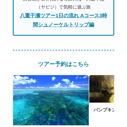
（ヤビジ）で気軽に遊ぶ旅
八重干瀬ツアー1日の流れ Aコース3時
間シュノーケルトリップ編
ツアー予約はこちら
パンプキン鍾乳