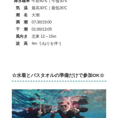
降水確率
午前40％｜午後30％
気 温
最高30℃｜最低26℃
潮 名
大潮
満 潮
07:30/19:00
干 潮
01:00/13:09
風向き
北東 12～15m
波 高
4m うねりを伴う
☆水着とバスタオルの準備だけで参加OK☆