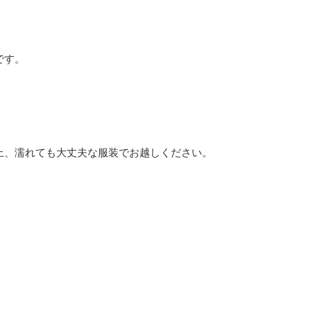
です。
。
上、濡れても大丈夫な服装でお越しください。