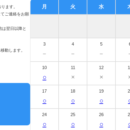
月
火
水
おります。
にてご連絡をお願
信は翌日以降と
3
4
5
へ移動します。
－
－
－
10
11
12
1
○
×
×
17
18
19
2
○
○
○
24
25
26
2
○
○
○