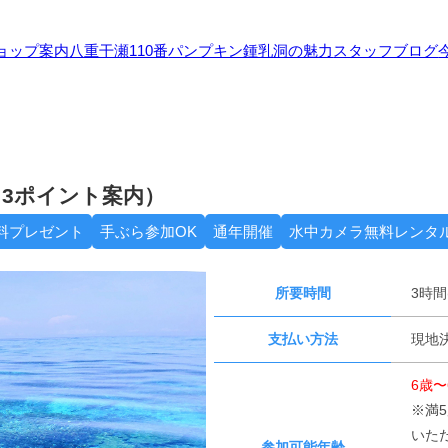
ョップ案内
八重干瀬110番
パンプキン鍾乳洞の魅力
スタッフブログ
3ポイント案内）
料プレゼント
手ぶら参加OK
通年開催
水中カメラ無料レンタ
所要時間
3時間
支払い方法
現地決
6歳〜
※満
いた
参加可能年齢