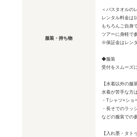
＜バスタオルの
レンタル料金は1枚
もちろんご自身
ツアーに身軽で
服装・持ち物
※保証金はレン
◆服装
受付をスムーズ
【水着以外の服
水着が苦手な方
・Tシャツ+ショ
・長そでのラッ
などの服装での参
【入れ墨・タト