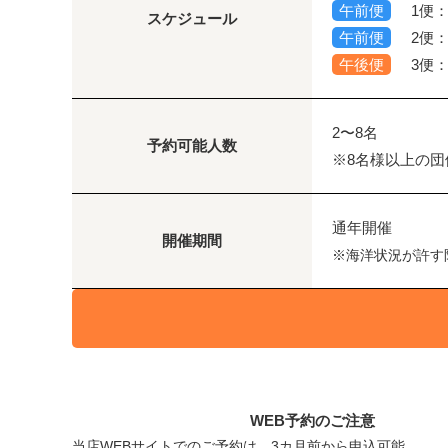
午前便
1便：0
スケジュール
午前便
2便：1
午後便
3便：1
2〜8名
予約可能人数
※8名様以上の
通年開催
開催期間
※海洋状況が許す
WEB予約のご注意
当店WEBサイトでのご予約は、3カ月前から申込可能。