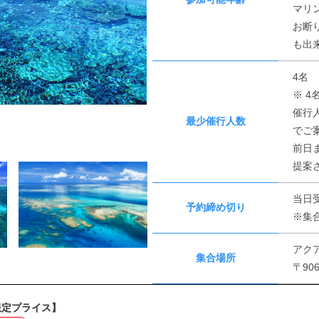
マリ
お断
も出
4名
※ 
催行
最少催行人数
でご
前日
提案
当日
予約締め切り
※集
アク
集合場所
〒90
限定プライス】