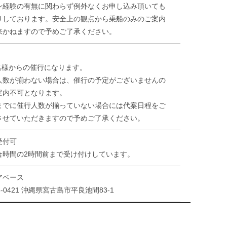
ン経験の有無に関わらず例外なくお申し込み頂いても
りしております。安全上の観点から乗船のみのご案内
来かねますので予めご了承ください。
4名様からの催行になります。
人数が揃わない場合は、催行の予定がございませんの
案内不可となります。
までに催行人数が揃っていない場合には代案日程をご
させていただきますので予めご了承ください。
受付可
合時間の2時間前まで受け付けしています。
アベース
6-0421 沖縄県宮古島市平良池間83-1