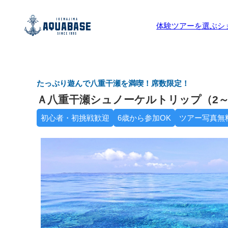
体験ツアーを選ぶ
シ
たっぷり遊んで八重干瀬を満喫！席数限定！
Ａ八重干瀬シュノーケルトリップ（2～
初心者・初挑戦歓迎
6歳から参加OK
ツアー写真無