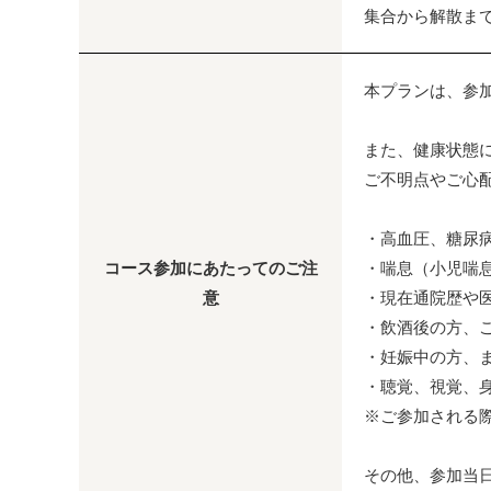
集合から解散ま
本プランは、参
また、健康状態
ご不明点やご心
・高血圧、糖尿
コース参加にあたってのご注
・喘息（小児喘
意
・現在通院歴や
・飲酒後の方、
・妊娠中の方、
・聴覚、視覚、
※ご参加される
その他、参加当