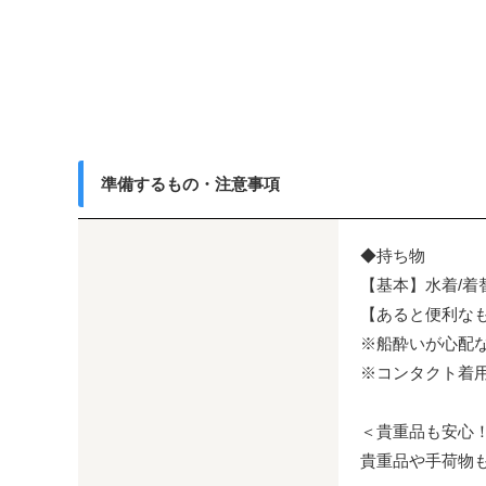
準備するもの・注意事項
◆持ち物
【基本】水着/着
【あると便利なも
※船酔いが心配
※コンタクト着
＜貴重品も安心！
貴重品や手荷物