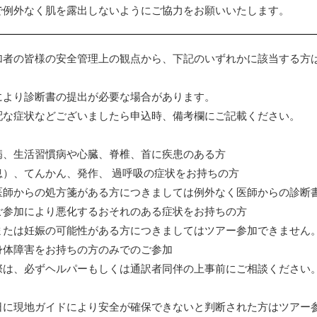
で例外なく肌を露出しないようにご協力をお願いいたします。
加者の皆様の安全管理上の観点から、下記のいずれかに該当する方
により診断書の提出が必要な場合があります。
配な症状などございましたら申込時、備考欄にご記載ください。
病、生活習慣病や心臓、脊椎、首に疾患のある方
息）、てんかん、発作、 過呼吸の症状をお持ちの方
医師からの処方箋がある方につきましては例外なく医師からの診断
ご参加により悪化するおそれのある症状をお持ちの方
または妊娠の可能性がある方につきましてはツアー参加できません
身体障害をお持ちの方のみでのご参加
際は、必ずヘルパーもしくは通訳者同伴の上事前にご相談ください
日に現地ガイドにより安全が確保できないと判断された方はツアー