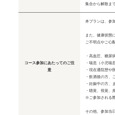
集合から解散ま
本プランは、参
また、健康状態
ご不明点やご心
・高血圧、糖尿
コース参加にあたってのご注
・喘息（小児喘
意
・現在通院歴や
・飲酒後の方、
・妊娠中の方、
・聴覚、視覚、
※ご参加される
その他、参加当