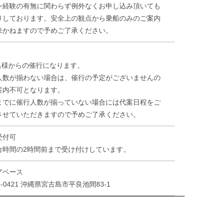
ン経験の有無に関わらず例外なくお申し込み頂いても
りしております。安全上の観点から乗船のみのご案内
来かねますので予めご了承ください。
4名様からの催行になります。
人数が揃わない場合は、催行の予定がございませんの
案内不可となります。
までに催行人数が揃っていない場合には代案日程をご
させていただきますので予めご了承ください。
受付可
合時間の2時間前まで受け付けしています。
アベース
6-0421 沖縄県宮古島市平良池間83-1