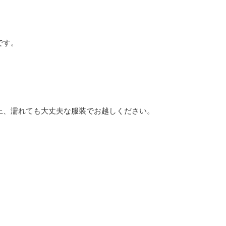
です。
。
上、濡れても大丈夫な服装でお越しください。