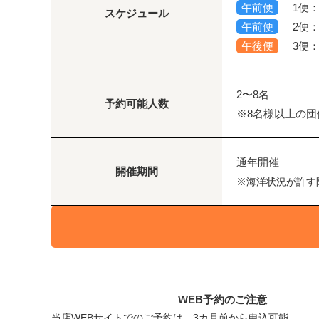
午前便
1便：0
スケジュール
午前便
2便：1
午後便
3便：1
2〜8名
予約可能人数
※8名様以上の
通年開催
開催期間
※海洋状況が許す
WEB予約のご注意
当店WEBサイトでのご予約は、3カ月前から申込可能。