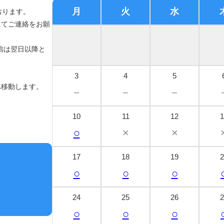
月
火
水
おります。
にてご連絡をお願
信は翌日以降と
3
4
5
へ移動します。
－
－
－
10
11
12
1
○
×
×
17
18
19
2
○
○
○
24
25
26
2
○
○
○