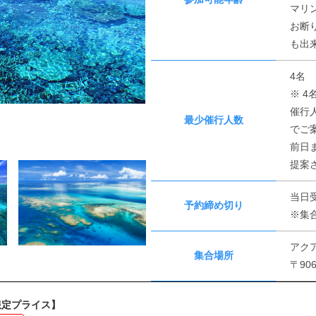
マリ
お断
も出
4名
※ 
催行
最少催行人数
でご
前日
提案
当日
予約締め切り
※集
アク
集合場所
〒90
限定プライス】