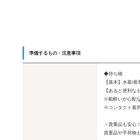
準備するもの・注意事項
◆持ち物
【基本】水着/着
【あると便利なも
※船酔いが心配
※コンタクト着
＜貴重品も安心！
貴重品や手荷物