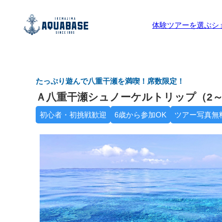
体験ツアーを選ぶ
シ
たっぷり遊んで八重干瀬を満喫！席数限定！
Ａ八重干瀬シュノーケルトリップ（2～
初心者・初挑戦歓迎
6歳から参加OK
ツアー写真無