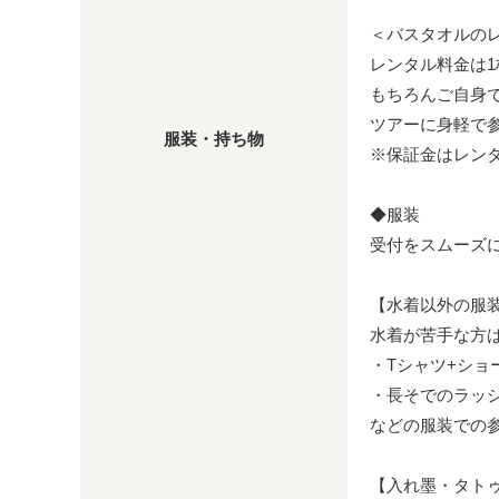
＜バスタオルの
レンタル料金は1枚
もちろんご自身
ツアーに身軽で
服装・持ち物
※保証金はレン
◆服装
受付をスムーズ
【水着以外の服
水着が苦手な方
・Tシャツ+ショ
・長そでのラッ
などの服装での参
【入れ墨・タト