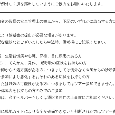
で例外なく肌を露出しないようにご協力をお願いいたします。
加者の皆様の安全管理上の観点から、下記のいずれかに該当する方
により診断書の提出が必要な場合があります。
配な症状などございましたら申込時、備考欄にご記載ください。
病、生活習慣病や心臓、脊椎、首に疾患のある方
息）、てんかん、発作、 過呼吸の症状をお持ちの方
医師からの処方箋がある方につきましては例外なく医師からの診断
ご参加により悪化するおそれのある症状をお持ちの方
または妊娠の可能性がある方につきましてはツアー参加できません
身体障害をお持ちの方のみでのご参加
際は、必ずヘルパーもしくは通訳者同伴の上事前にご相談ください
日に現地ガイドにより安全が確保できないと判断された方はツアー