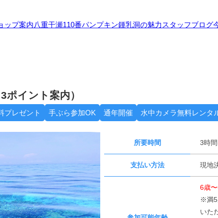
ョップ案内
八重干瀬110番
パンプキン鍾乳洞の魅力
スタッフブログ
3ポイント案内）
料プレゼント
手ぶら参加OK
通年開催
水中カメラ無料レンタ
所要時間
3時間
支払い方法
現地決
6歳〜
※満
いた
参加可能年齢