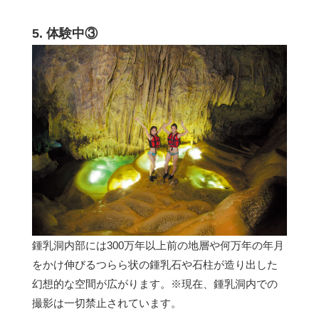
5. 体験中③
鍾乳洞内部には300万年以上前の地層や何万年の年月
をかけ伸びるつらら状の鍾乳石や石柱が造り出した
幻想的な空間が広がります。※現在、鍾乳洞内での
撮影は一切禁止されています。