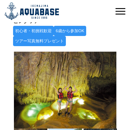
冒険心をくすぐる神秘の空間へ
パンプキン鍾乳洞探検シーカヤック＋ケイ
ビングツアー
初心者・初挑戦歓迎
6歳から参加OK
ツアー写真無料プレゼント