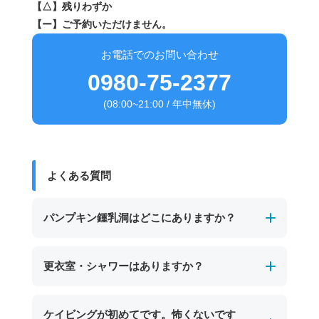
【△】残りわずか
【ー】ご予約いただけません。
お電話でのお問い合わせ
0980-75-2377
(08:00~21:00 / 年中無休)
よくある質問
パンプキン鍾乳洞はどこにありますか？
パンプキン鍾乳洞は、宮古島の東南部、保良泉
更衣室・シャワーはありますか？
（ぼらがー）ビーチの沖に位置する海中鍾乳洞
です。
男女別の温水シャワーと更衣室、トイレを完備
ケイビングが初めてです。怖くないです
干潮時にのみ入口が現れ、カボチャのような形