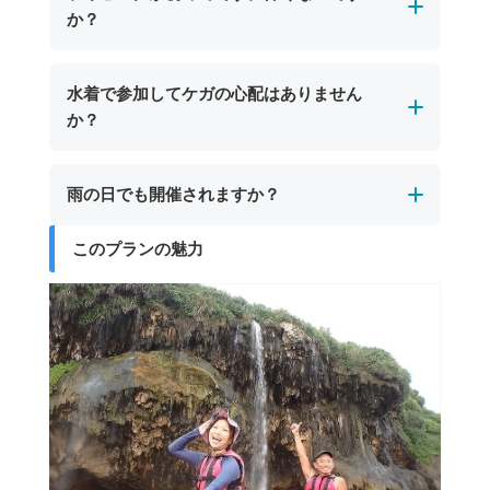
しています。
か？
をした岩が特徴。宮古島市街地からは車で約30
ツアー後は塩や砂をしっかり落として着替えら
分、東平安名崎方面への道中にあり、シュノー
れるので安心です。また、ツアー参加者は無料
初めての方でも安心してご参加いただけます。
ケリングやケイビングツアーで訪れることがで
水着で参加してケガの心配はありません
で利用できるプールもあり、宮古島の海遊び後
宮古島のパンプキン鍾乳洞では、一部に天井が
きます。
か？
も楽しい時間を推し越しいただけます。
低くやや狭い場所がありますが、短い区間でガ
イドがしっかりサポートします。ライフジャケ
はい、水着でご参加いただいても大きなケガの
雨の日でも開催されますか？
ットやヘルメットなどの安全装備も完備してお
心配はありません。
り、安全なルートをゆっくり進みますので、体
ただし、岩場などで小さな擦り傷が生じる場合
このプランの魅力
宮古島のパンプキン鍾乳洞ツアーは、海況が安
力や経験に自信がない方でも安心して楽しめま
があります。より安心して体験を楽しみたい方
全と判断できる場合、雨の日でも開催します。
す。
は、レギンスや長袖のラッシュガードを着用い
シトシト雨程度であれば問題なく催行可能で
ただくと一層安全です。
す。ツアーが中止となった場合は、日程変更や
代案をご提案いたします。