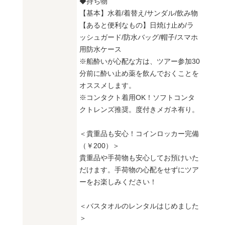
◆持ち物
【基本】水着/着替え/サンダル/飲み物
【あると便利なもの】日焼け止め/ラ
ッシュガード/防水バッグ/帽子/スマホ
用防水ケース
※船酔いが心配な方は、ツアー参加30
分前に酔い止め薬を飲んでおくことを
オススメします。
※コンタクト着用OK！ソフトコンタ
クトレンズ推奨。度付きメガネ有り。
＜貴重品も安心！コインロッカー完備
（￥200）＞
貴重品や手荷物も安心してお預けいた
だけます。手荷物の心配をせずにツア
ーをお楽しみください！
＜バスタオルのレンタルはじめました
＞