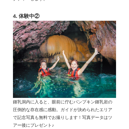
4. 体験中②
鍾乳洞内に入ると、眼前に佇むパンプキン鍾乳岩の
圧倒的な存在感に感動。ガイドが決められたエリア
で記念写真も無料でお撮りします！写真データはツ
アー後にプレゼント♪