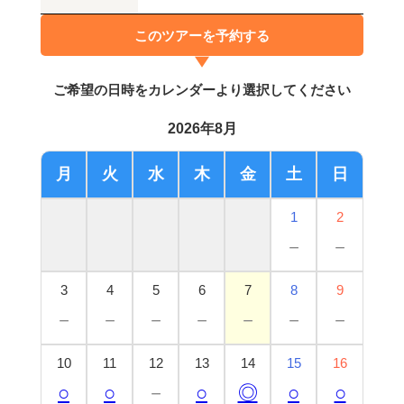
このツアーを予約する
ご希望の日時をカレンダーより選択してください
2026年8月
月
火
水
木
金
土
日
1
2
－
－
3
4
5
6
7
8
9
－
－
－
－
－
－
－
10
11
12
13
14
15
16
○
○
－
○
◎
○
○