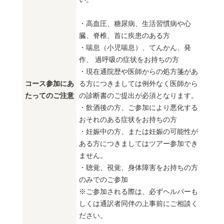
・高血圧、糖尿病、生活習慣病や心
臓、脊椎、首に疾患のある方
・喘息（小児喘息）、てんかん、発
作、 過呼吸の症状をお持ちの方
・現在通院歴や医師からの処方箋があ
コース参加にあ
る方につきましては例外なく医師から
たってのご注意
の診断書のご提出が必須となります。
・飲酒後の方、ご参加により悪化する
おそれのある症状をお持ちの方
・妊娠中の方、または妊娠の可能性が
ある方につきましてはツアー参加でき
ません。
・聴覚、視覚、身体障害をお持ちの方
のみでのご参加
※ご参加される際は、必ずヘルパーも
しくは通訳者同伴の上事前にご相談く
ださい。