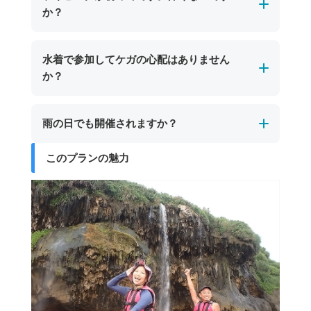
しています。
か？
をした岩が特徴。宮古島市街地からは車で約30
ツアー後は塩や砂をしっかり落として着替えら
分、東平安名崎方面への道中にあり、シュノー
れるので安心です。また、ツアー参加者は無料
初めての方でも安心してご参加いただけます。
ケリングやケイビングツアーで訪れることがで
水着で参加してケガの心配はありません
で利用できるプールもあり、宮古島の海遊び後
宮古島のパンプキン鍾乳洞では、一部に天井が
きます。
か？
も楽しい時間を推し越しいただけます。
低くやや狭い場所がありますが、短い区間でガ
イドがしっかりサポートします。ライフジャケ
はい、水着でご参加いただいても大きなケガの
雨の日でも開催されますか？
ットやヘルメットなどの安全装備も完備してお
心配はありません。
り、安全なルートをゆっくり進みますので、体
ただし、岩場などで小さな擦り傷が生じる場合
このプランの魅力
宮古島のパンプキン鍾乳洞ツアーは、海況が安
力や経験に自信がない方でも安心して楽しめま
があります。より安心して体験を楽しみたい方
全と判断できる場合、雨の日でも開催します。
す。
は、レギンスや長袖のラッシュガードを着用い
シトシト雨程度であれば問題なく催行可能で
ただくと一層安全です。
す。ツアーが中止となった場合は、日程変更や
代案をご提案いたします。