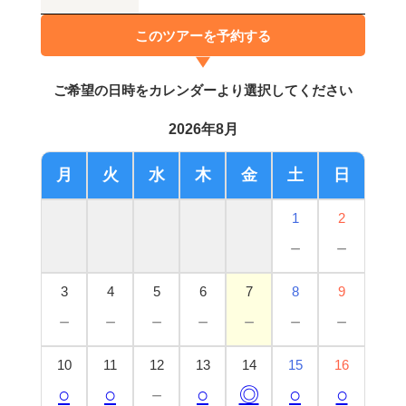
このツアーを予約する
ご希望の日時をカレンダーより選択してください
2026年8月
月
火
水
木
金
土
日
1
2
－
－
3
4
5
6
7
8
9
－
－
－
－
－
－
－
10
11
12
13
14
15
16
○
○
－
○
◎
○
○