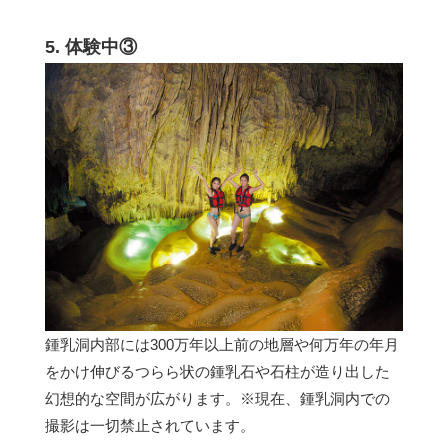
5. 体験中③
鍾乳洞内部には300万年以上前の地層や何万年の年月
をかけ伸びるつらら状の鍾乳石や石柱が造り出した
幻想的な空間が広がります。※現在、鍾乳洞内での
撮影は一切禁止されています。