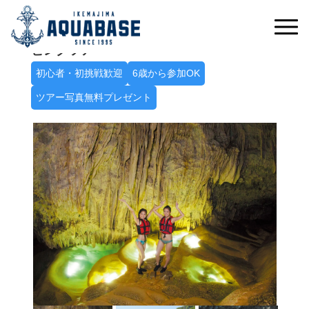
冒険心をくすぐる神秘の空間へ
パンプキン鍾乳洞探検シーカヤック＋ケイ
ビングツアー
初心者・初挑戦歓迎
6歳から参加OK
ツアー写真無料プレゼント