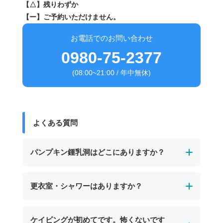
【△】残りわずか
【ー】ご予約いただけません。
お電話でのお問い合わせ
0980-75-2377
(08:00~21:00 / 年中無休)
よくある質問
パンプキン鍾乳洞はどこにありますか？
パンプキン鍾乳洞は、宮古島の東南部、保良泉
更衣室・シャワーはありますか？
（ぼらがー）ビーチの沖に位置する海中鍾乳洞
です。
男女別の温水シャワーと更衣室、トイレを完備
ケイビングが初めてです。怖くないです
干潮時にのみ入口が現れ、カボチャのような形