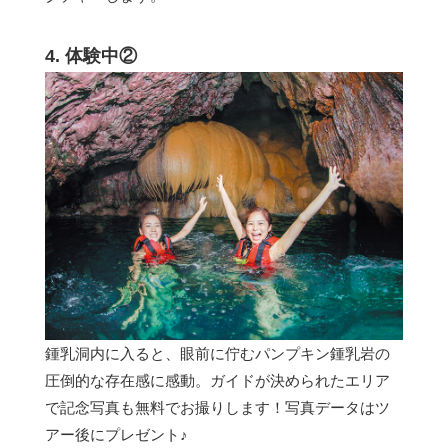
4. 体験中②
鍾乳洞内に入ると、眼前に佇むパンプキン鍾乳岩の
圧倒的な存在感に感動。ガイドが決められたエリア
で記念写真も無料でお撮りします！写真データはツ
アー後にプレゼント♪