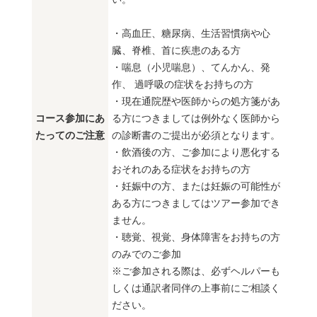
・高血圧、糖尿病、生活習慣病や心
臓、脊椎、首に疾患のある方
・喘息（小児喘息）、てんかん、発
作、 過呼吸の症状をお持ちの方
・現在通院歴や医師からの処方箋があ
コース参加にあ
る方につきましては例外なく医師から
たってのご注意
の診断書のご提出が必須となります。
・飲酒後の方、ご参加により悪化する
おそれのある症状をお持ちの方
・妊娠中の方、または妊娠の可能性が
ある方につきましてはツアー参加でき
ません。
・聴覚、視覚、身体障害をお持ちの方
のみでのご参加
※ご参加される際は、必ずヘルパーも
しくは通訳者同伴の上事前にご相談く
ださい。