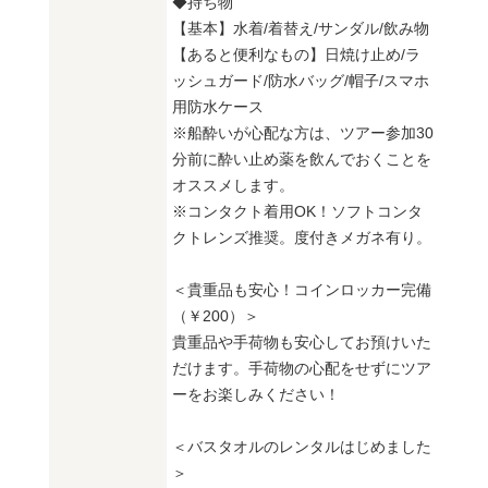
◆持ち物
【基本】水着/着替え/サンダル/飲み物
【あると便利なもの】日焼け止め/ラ
ッシュガード/防水バッグ/帽子/スマホ
用防水ケース
※船酔いが心配な方は、ツアー参加30
分前に酔い止め薬を飲んでおくことを
オススメします。
※コンタクト着用OK！ソフトコンタ
クトレンズ推奨。度付きメガネ有り。
＜貴重品も安心！コインロッカー完備
（￥200）＞
貴重品や手荷物も安心してお預けいた
だけます。手荷物の心配をせずにツア
ーをお楽しみください！
＜バスタオルのレンタルはじめました
＞